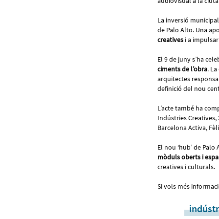
audiovisual a la ciuta
La inversió municipal
de Palo Alto. Una apo
creatives
i a impulsar
El 9 de juny s’ha celeb
ciments de l’obra
. La
arquitectes responsab
definició del nou cent
L’acte també ha compt
Indústries Creatives,
Barcelona Activa, Fèl
El nou ‘hub’ de Pal
mòduls oberts i espai
creatives i culturals.
Si vols més informaci
indústr