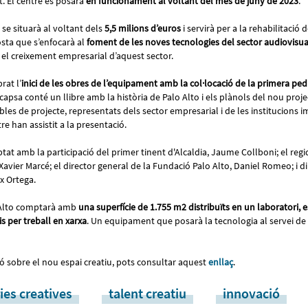
t. El centre es posarà
en funcionament al voltant del mes de juny de 2023
.
 se situarà al voltant dels
5,5 milions d’euros
i servirà per a la rehabilitació 
sta que s’enfocarà al
foment de les noves tecnologies del sector audiovisual 
 el creixement empresarial d’aquest sector.
rat l’
inici de les obres de l’equipament amb la col·locació de la primera pedr
 capsa conté un llibre amb la història de Palo Alto i els plànols del nou proje
les de projecte, representats dels sector empresarial i de les institucions i
re han assistit a la presentació.
at amb la participació del primer tinent d'Alcaldia, Jaume Collboni; el regi
 Xavier Marcé; el director general de la Fundació Palo Alto, Daniel Romeo; i d
ix Ortega.
o Alto comptarà amb
una superfície de 1.755 m2 distribuïts en un laboratori, e
s per treball en xarxa
. Un equipament que posarà la tecnologia al servei de 
ó sobre el nou espai creatiu, pots consultar aquest
enllaç
.
ies creatives
talent creatiu
innovació