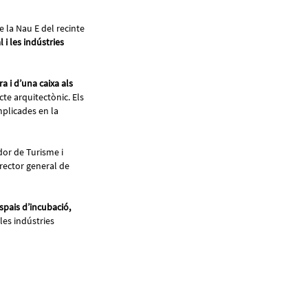
de la Nau E del recinte
i les indústries
a i d’una caixa als
cte arquitectònic. Els
mplicades en la
dor de Turisme i
irector general de
spais d’incubació,
les indústries