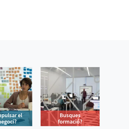
mpulsar el
Busques
negoci?
formació?