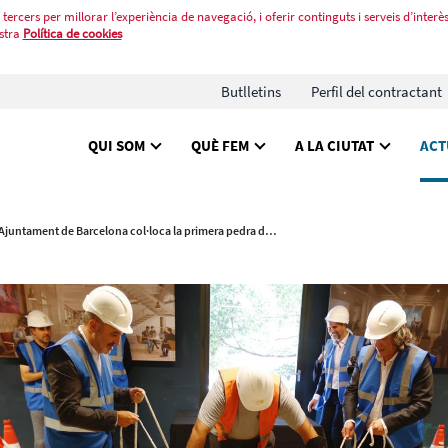
tercers per millorar l’experiència de navegació, i oferir continguts i serveis d’interès
stra
Política de cookies
Butlletins
Perfil del contractant
QUI SOM
QUÈ FEM
A LA CIUTAT
ACT
L'Ajuntament de Barcelona col·loca la primera pedra del futur 'hub' d'Indústries Creatives