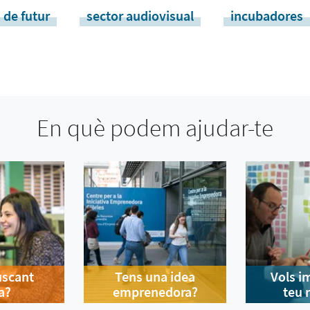
 de futur
sector audiovisual
incubadores
En què podem ajudar-te
uscant
Tens una idea
Vols i
a?
emprenedora?
teu 