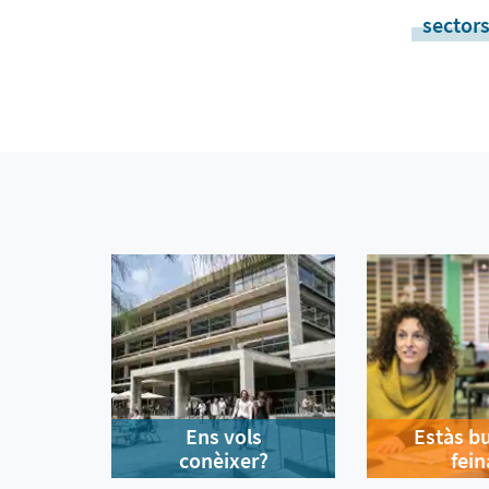
sectors
Ens vols
Estàs b
conèixer?
fein