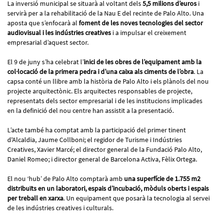
La inversió municipal se situarà al voltant dels
5,5 milions d’euros
i
servirà per a la rehabilitació de la Nau E del recinte de Palo Alto. Una
aposta que s’enfocarà al
foment de les noves tecnologies del sector
audiovisual i les indústries creatives
i a impulsar el creixement
empresarial d’aquest sector.
El 9 de juny s’ha celebrat l’
inici de les obres de l’equipament amb la
col·locació de la primera pedra i d’una caixa als ciments de l’obra
. La
capsa conté un llibre amb la història de Palo Alto i els plànols del nou
projecte arquitectònic. Els arquitectes responsables de projecte,
representats dels sector empresarial i de les institucions implicades
en la definició del nou centre han assistit a la presentació.
L’acte també ha comptat amb la participació del primer tinent
d'Alcaldia, Jaume Collboni; el regidor de Turisme i Indústries
Creatives, Xavier Marcé; el director general de la Fundació Palo Alto,
Daniel Romeo; i director general de Barcelona Activa, Fèlix Ortega.
El nou ‘hub’ de Palo Alto comptarà amb
una superfície de 1.755 m2
distribuïts en un laboratori, espais d’incubació, mòduls oberts i espais
per treball en xarxa
. Un equipament que posarà la tecnologia al servei
de les indústries creatives i culturals.