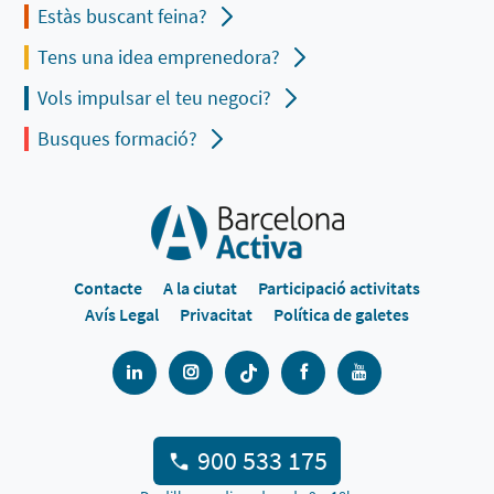
Estàs buscant feina?
Tens una idea emprenedora?
Vols impulsar el teu negoci?
Busques formació?
Contacte
A la ciutat
Participació activitats
Avís Legal
Privacitat
Política de galetes
900 533 175