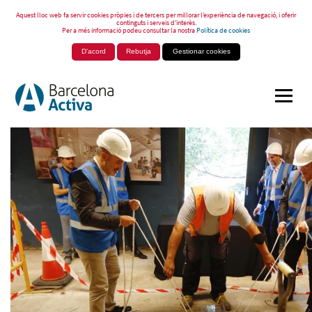
Aquest lloc web fa servir cookies pròpies i de tercers per millorar l’experiència de navegació, i oferir
continguts i serveis d’interès.
Per a més informació podeu consultar la nostra
Política de cookies
D'acord
Rebutja
Gestionar cookies