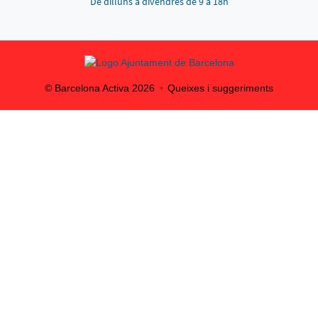
De dilluns a divendres de 9 a 18h
© Barcelona Activa
2026
Queixes i suggeriments