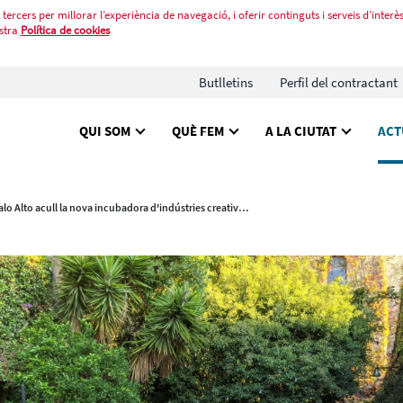
tercers per millorar l’experiència de navegació, i oferir continguts i serveis d’interès
stra
Política de cookies
Butlletins
Perfil del contractant
QUI SOM
QUÈ FEM
A LA CIUTAT
ACT
Palo Alto acull la nova incubadora d'indústries creatives de Barcelona