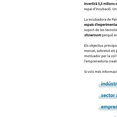
invertirà 5,5 milions 
espai d’incubació. Un
La incubadora de Pal
espais d’experimenta
suport de les tecnol
showroom
perquè el 
Els objectius princip
mercat, sobretot els
motivador per la col·
l’emprenedoria creati
Si vols més informac
indústr
sector 
empren