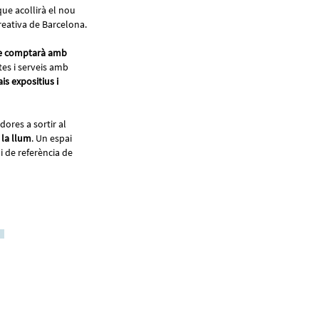
ue acollirà el nou
creativa de Barcelona.
que comptarà amb
tes i serveis amb
is expositius i
ores a sortir al
 la llum
. Un espai
i de referència de