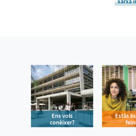
xarxa 
Ens vols
Estàs b
conèixer?
fein