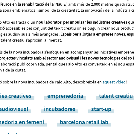
d’euros en la rehabilitació de la ‘Nau E’
, amb més de 2.000 metres quadrats, q
a zona emblemàtica i símbol de la creativitat, la innovació i de la indústria 
o Alto es tracta d’un
nou laboratori per impulsar les indústries creatives 
ció
accessibles pel conjunt del teixit creatiu on es puguin crear nous produc
ogies audiovisuals més avançades.
Espais per allotjar a empreses noves, espa
talent creatiu s’aproximi al mercat.
als de la nova incubadora s’enfoquen en acompanyar les iniciatives emprened
projectes vinculats amb el sector audiovisual i les noves tecnologies del so i
laboració publicoprivada, per tal que Palo Alto es converteixi en el nou espa
va de la ciutat.
ió sobre la nova incubadora de Palo Alto, descobreix-la en
aquest vídeo
!
ies creatives
emprenedoria
talent creatiu
audiovisual
incubadores
start-up
edoria en femení
barcelona retail lab