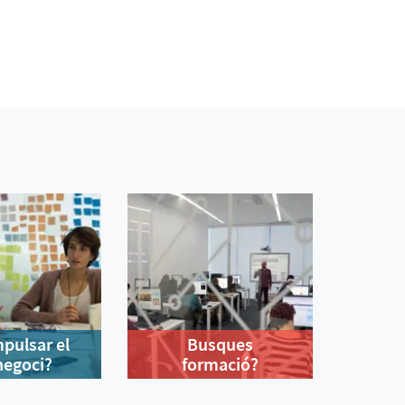
mpulsar el
Busques
negoci?
formació?