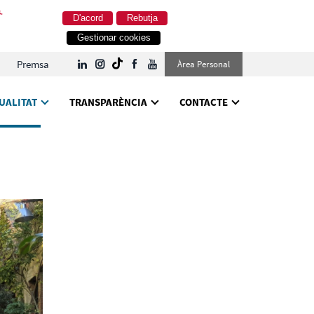
.
D'acord
Rebutja
Gestionar cookies
Premsa
Àrea Personal
UALITAT
TRANSPARÈNCIA
CONTACTE