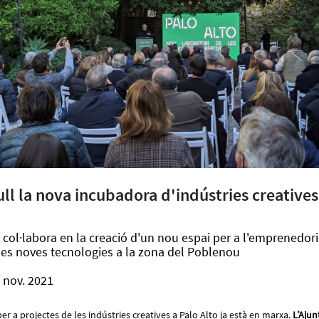
ull la nova incubadora d'indústries creatives
 col·labora en la creació d'un nou espai per a l'emprenedori
 les noves tecnologies a la zona del Poblenou
 nov. 2021
r a projectes de les indústries creatives a Palo Alto ja està en marxa.
L’Aju