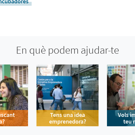
incubadores
En què podem ajudar-te
uscant
Tens una idea
Vols i
a?
emprenedora?
teu 