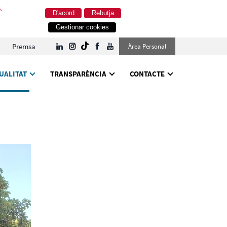
.
D'acord
Rebutja
Gestionar cookies
Premsa
Àrea Personal
UALITAT
TRANSPARÈNCIA
CONTACTE