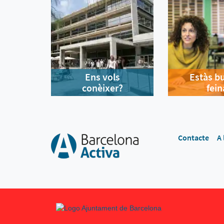
Ens vols
Estàs b
conèixer?
fein
Contacte
A 