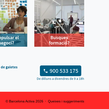
mpulsar el
Busques
negoci?
formació?
a de galetes
900 533 175
De dilluns a divendres de 9 a 18h
© Barcelona Activa
2026
Queixes i suggeriments