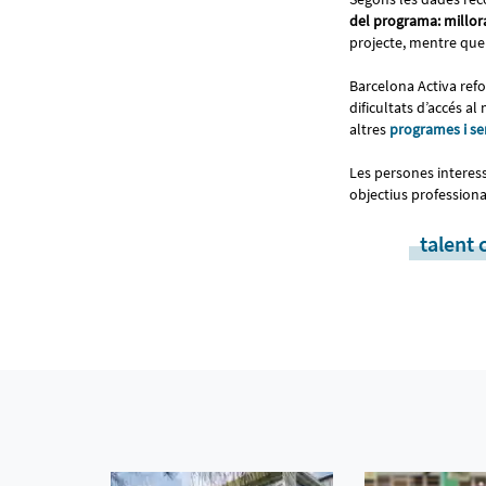
del programa: millora
projecte, mentre que 
Barcelona Activa refo
dificultats d’accés a
altres
programes i ser
Les persones interess
objectius professiona
talent 