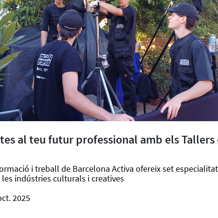
tes al teu futur professional amb els Tallers 
rmació i treball de Barcelona Activa ofereix set especialita
les indústries culturals i creatives
oct. 2025