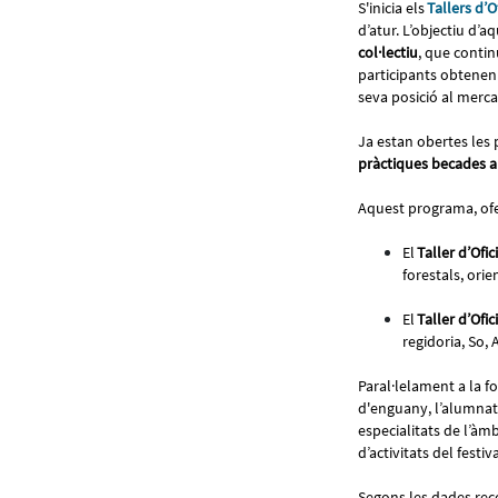
S'inicia els
Tallers d’Of
d’atur. L’objectiu d’a
col·lectiu
, que contin
participants obtenen
seva posició al merca
Ja estan obertes les p
pràctiques becades a
Aquest programa, ofe
El
Taller d’Ofic
forestals, ori
El
Taller d’Ofic
regidoria, So,
Paral·lelament a la fo
d'enguany, l’alumnat
especialitats de l’àm
d’activitats del festi
Segons les dades reco