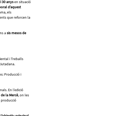
 i 30 anys
en situació
aboral d’aquest
ama, els
ents que reforcen la
ins a
sis mesos de
iental i Treballs
ó ciutadana.
es: Producció i
als. En l’edició
 de la Mercè
, on les
a producció
 l’objectiu principal