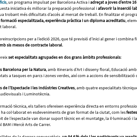
icis
, un programa impulsat per Barcelona Activa i
adreçat a joves d’entre 16
questa iniciativa és millorar la preparació professional i
afavorir la inserció l
ua trobant més dificultats d’accés al mercat de treball. En finalitzar el progr
formació especialitzada, experiència pràctica i un diploma acreditatiu
, elem
t laboral.
reinscripcions per a l’edició 2026, que té previsió d’inici al gener i combina f
mb sis mesos de contracte laboral
.
reix
set especialitats agrupades en dos grans àmbits professionals
:
is Barcelona per la Natura
, amb itineraris d’Art i disseny floral, Educació amb
entats a tasques en parcs i zones verdes, així com a accions de sensibilitzaci
is de l’Espectacle i les Indústries Creatives
, amb quatre especialitats tècniqu
 Audiovisuals i Luminotècnia.
rmació tècnica, els tallers ofereixen experiència directa en entorns profession
 ha col·laborat en esdeveniments de gran format de la ciutat, com les
festes
bit de l’espectacle van donar suport tècnic en el muntatge, la il·luminació i l
val BAM i Mercè Arts de Carrer.
llides de la darrera convocatòria,
un 94,6 % dels i les participants va assolir