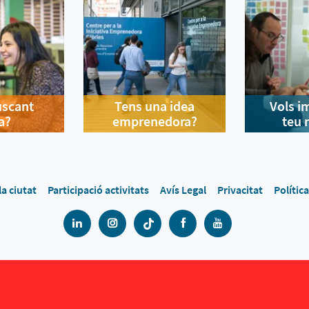
uscant
Tens una idea
Vols i
a?
emprenedora?
teu 
la ciutat
Participació activitats
Avís Legal
Privacitat
Polític