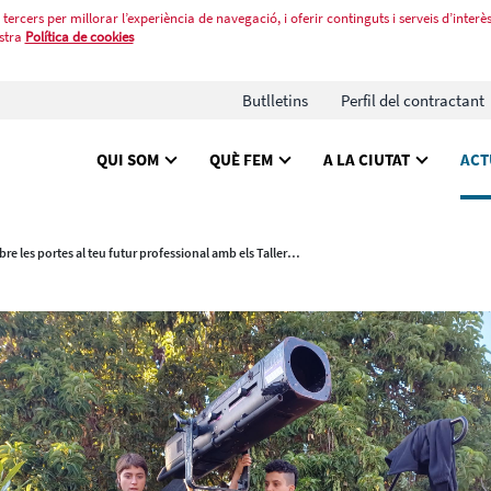
tercers per millorar l’experiència de navegació, i oferir continguts i serveis d’interès
stra
Política de cookies
Butlletins
Perfil del contractant
QUI SOM
QUÈ FEM
A LA CIUTAT
ACT
Obre les portes al teu futur professional amb els Tallers d’Oficis de Barcelona