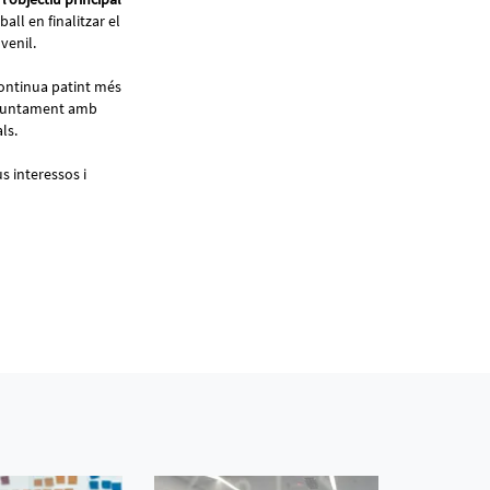
all en finalitzar el
uvenil.
continua patint més
e, juntament amb
als.
us interessos i