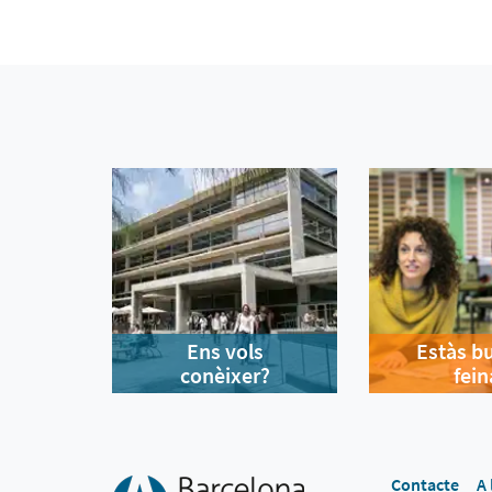
Ens vols
Estàs b
conèixer?
fein
Contacte
A 