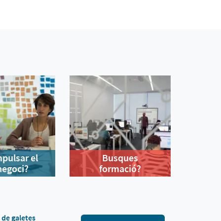
mpulsar el
Busques
negoci?
formació?
a de galetes