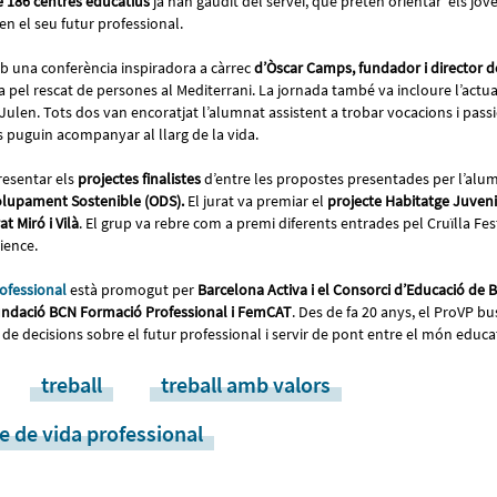
 186 centres educatius
ja han gaudit del servei, que pretén orientar els jov
en el seu futur professional.
b una conferència inspiradora a càrrec
d’Òscar Camps, fundador i director 
 pel rescat de persones al Mediterrani. La jornada també va incloure l’actua
t Julen. Tots dos van encoratjat l’alumnat assistent a trobar vocacions i pass
s puguin acompanyar al llarg de la vida.
resentar els
projectes finalistes
d’entre les propostes presentades per l’alu
olupament Sostenible (ODS).
El jurat va premiar el
projecte Habitatge Juveni
t Miró i Vilà
. El grup va rebre com a premi diferents entrades pel Cruïlla Fest
rience.
rofessional
està promogut per
Barcelona Activa i el Consorci d’Educació de 
ndació BCN Formació Professional i FemCAT
. Des de fa 20 anys, el ProVP 
 de decisions sobre el futur professional i servir de pont entre el món educat
treball
treball amb valors
e de vida professional