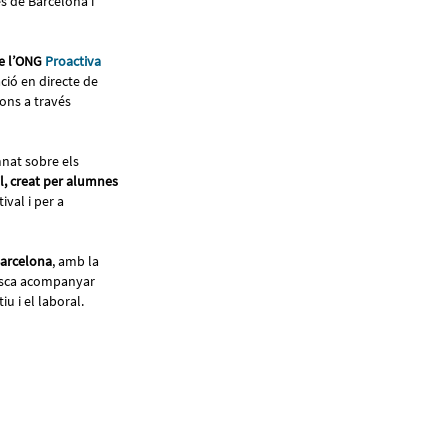
es de Barcelona i
de l’ONG
Proactiva
ció en directe de
ions a través
mnat sobre els
l, creat per alumnes
ival i per a
Barcelona
, amb la
busca acompanyar
iu i el laboral.