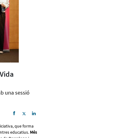
 Vida
mb una sessió
niciativa, que forma
entres educatius.
Més