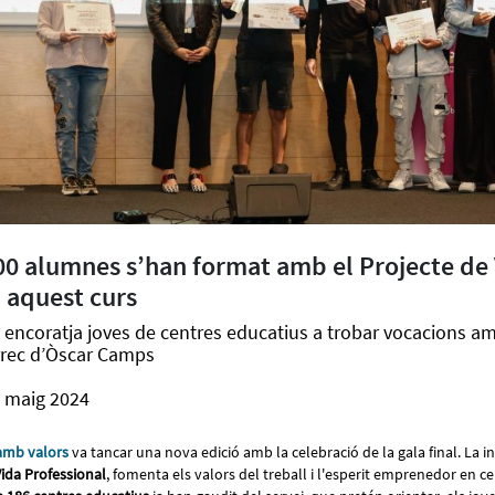
00 alumnes s’han format amb el Projecte de
l aquest curs
 encoratja joves de centres educatius a trobar vocacions a
àrrec d’Òscar Camps
e maig 2024
amb valors
va tancar una nova edició amb la celebració de la gala final. La i
Vida Professional
, fomenta els valors del treball i l'esperit emprenedor en c