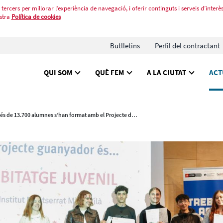
tercers per millorar l’experiència de navegació, i oferir continguts i serveis d’interès
stra
Política de cookies
Butlletins
Perfil del contractant
QUI SOM
QUÈ FEM
A LA CIUTAT
ACT
Més de 13.700 alumnes s’han format amb el Projecte de Vida Professional aquest curs