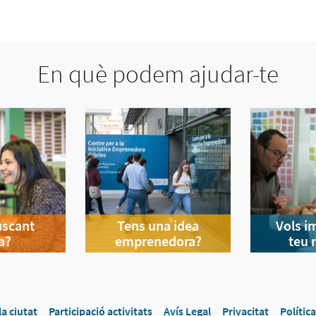
En què podem ajudar-te
uscant
Tens una idea
Vols i
a?
emprenedora?
teu 
la ciutat
Participació activitats
Avís Legal
Privacitat
Polític