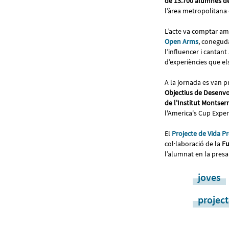
de 13.700 alumnes de
l’àrea metropolitana 
L’acte va comptar am
Open Arms
, coneguda
l’influencer i cantan
d’experiències que el
A la jornada es van p
Objectius de Desenv
de l'Institut Montserra
l'America's Cup Expe
El
Projecte de Vida P
col·laboració de la
Fu
l’alumnat en la presa
joves
project