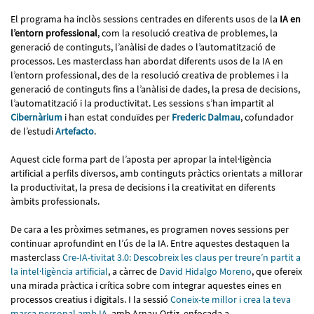
El programa ha inclòs sessions centrades en diferents usos de la
IA en
l’entorn professional
, com la resolució creativa de problemes, la
generació de continguts, l’anàlisi de dades o l’automatització de
processos. Les masterclass han abordat diferents usos de la IA en
l’entorn professional, des de la resolució creativa de problemes i la
generació de continguts fins a l’anàlisi de dades, la presa de decisions,
l’automatització i la productivitat. Les sessions s’han impartit al
Cibernàrium
i han estat conduïdes per
Frederic Dalmau
, cofundador
de l’estudi
Artefacto
.
Aquest cicle forma part de l’aposta per apropar la intel·ligència
artificial a perfils diversos, amb continguts pràctics orientats a millorar
la productivitat, la presa de decisions i la creativitat en diferents
àmbits professionals.
De cara a les pròximes setmanes, es programen noves sessions per
continuar aprofundint en l’ús de la IA. Entre aquestes destaquen la
masterclass
Cre-IA-tivitat 3.0: Descobreix les claus per treure’n partit a
la intel·ligència artificial
, a càrrec de
David Hidalgo Moreno
, que ofereix
una mirada pràctica i crítica sobre com integrar aquestes eines en
processos creatius i digitals. I la sessió
Coneix-te millor i crea la teva
marca personal amb IA
, amb Arnau Ortiz, enfocada a