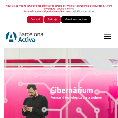
Aquest lloc web fa servir cookies pròpies i de tercers per millorar l’experiència de navegació, i oferir
continguts i serveis d’interès.
Per a més informació podeu consultar la nostra
Política de cookies
D'acord
Rebutja
Gestionar cookies