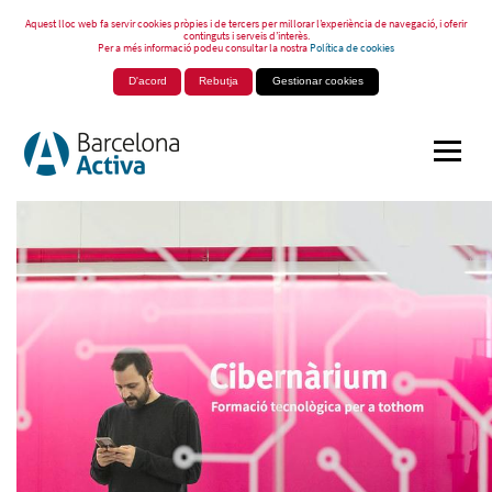
Aquest lloc web fa servir cookies pròpies i de tercers per millorar l’experiència de navegació, i oferir
continguts i serveis d’interès.
Per a més informació podeu consultar la nostra
Política de cookies
D'acord
Rebutja
Gestionar cookies