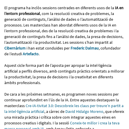
El programa ha inclòs sessions centrades en diferents usos de la
IA en
l’entorn professional
, com la resolució creativa de problemes, la
generació de continguts, l’anàlisi de dades o l’automatització de
processos. Les masterclass han abordat diferents usos de la IA en
l’entorn professional, des de la resolució creativa de problemes i la
generació de continguts fins a l’anàlisi de dades, la presa de decisions,
l’automatització i la productivitat. Les sessions s’han impartit al
Cibernàrium
i han estat conduïdes per
Frederic Dalmau
, cofundador
de l’estudi
Artefacto
.
Aquest cicle forma part de l’aposta per apropar la intel·ligència
artificial a perfils diversos, amb continguts pràctics orientats a millorar
la productivitat, la presa de decisions i la creativitat en diferents
àmbits professionals.
De cara a les pròximes setmanes, es programen noves sessions per
continuar aprofundint en l’ús de la IA. Entre aquestes destaquen la
masterclass
Cre-IA-tivitat 3.0: Descobreix les claus per treure’n partit a
la intel·ligència artificial
, a càrrec de
David Hidalgo Moreno
, que ofereix
una mirada pràctica i crítica sobre com integrar aquestes eines en
processos creatius i digitals. I la sessió
Coneix-te millor i crea la teva
marca personal amb IA
, amb Arnau Ortiz, enfocada a