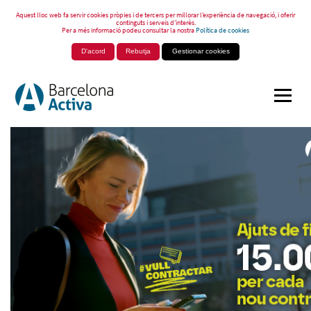
Aquest lloc web fa servir cookies pròpies i de tercers per millorar l’experiència de navegació, i oferir
continguts i serveis d’interès.
Per a més informació podeu consultar la nostra
Política de cookies
D'acord
Rebutja
Gestionar cookies