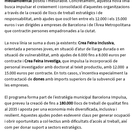
mediambiental
positiu i mesurable. Concretament, aquesta nova línia
busca impulsar el creixement i consolidació d’aquestes organitzacions
a través de la creació de llocs de treball estratègics i de
responsabilitat, amb ajudes que oscil·len entre els 12.000 i els 15.000
euros i van dirigides a empreses de Barcelona i de l’Àrea Metropolitana
que contractin persones empadronades a la ciutat.
La nova línia se suma a dues ja existents:
Crea Feina Inclusiva
,
orientada a persones joves, en situació d’atur de llarga durada o en
situació de vulnerabilitat, amb ajudes de 6.000 fins a 8.000 euros per
contracte i
Crea Feina Investiga
, que impulsa la incorporació de
personal investigador amb doctorat al teixit productiu, amb 12.000 a
15.000 euros per contracte. En tots casos, s’incentiva especialment la
contractació de
dones
amb imports superiors de la subvenció per a
les empreses.
El programa forma part de l’estratègia municipal Barcelona Impulsa,
que preveu la creació de fins a
180.000
llocs de treball de qualitat fins
al 2035 i aposta per una economia més diversificada, inclusiva i
resilient. Aquestes ajudes poden esdevenir claus per generar ocupació
i obrir oportunitats a col·lectius amb dificultats d’accés al treball, així
com per donar suport a sectors estratègics.