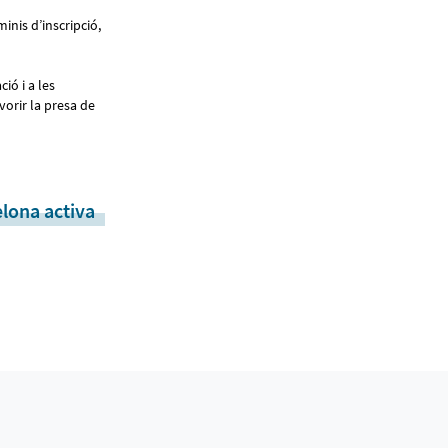
inis d’inscripció,
ió i a les
vorir la presa de
lona activa