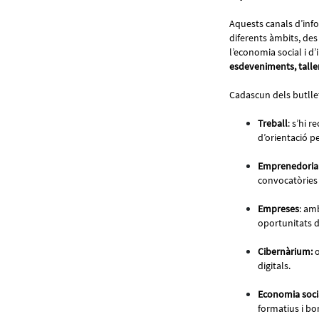
Aquests canals d’inf
diferents àmbits, des 
l’economia social i d
esdeveniments, taller
Cadascun dels butllet
Treball
: s’hi r
d’orientació p
Emprenedoria
convocatòries 
Empreses
: am
oportunitats 
Cibernàrium:
o
digitals.
Economia socia
formatius i bo