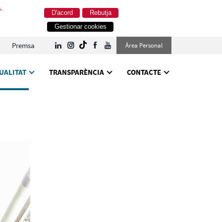
.
D'acord
Rebutja
Gestionar cookies
Premsa
Àrea Personal
UALITAT
TRANSPARÈNCIA
CONTACTE