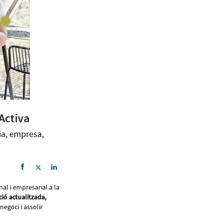
Activa
ia, empresa,
al i empresarial a la
ió actualitzada,
egoci i assolir