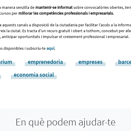
na manera senzilla de
mantenir-se informat
sobre convocatòries obertes, term
cursos per
millorar les competències professionals i empresarials.
aquests canals a disposició de la ciutadania per facilitar l’accés a la informac
ix la ciutat. Es tracta d’un recurs gratuït i obert a tothom, concebut per afa
 anticipar oportunitats i impulsar el creixement professional i empresarial.
ns disponibles i subscriu-te
aquí
.
àrium
emprenedoria
empreses
barce
economia social
En què podem ajudar-te