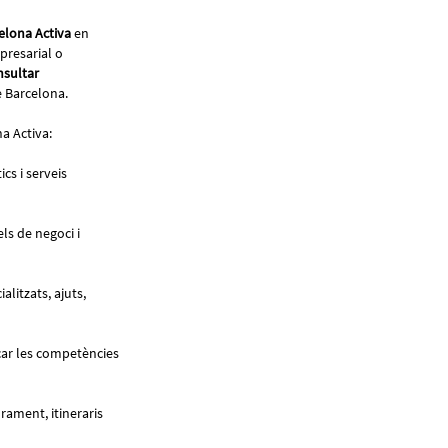
celona Activa
en
mpresarial o
nsultar
de Barcelona.
a Activa:
ics i serveis
ls de negoci i
litzats, ajuts,
rçar les competències
orament, itineraris