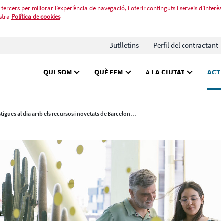
tercers per millorar l’experiència de navegació, i oferir continguts i serveis d’interès
stra
Política de cookies
Butlletins
Perfil del contractant
QUI SOM
QUÈ FEM
A LA CIUTAT
ACT
Estigues al dia amb els recursos i novetats de Barcelona Activa