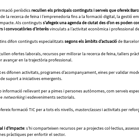
ormació periòdics
recullen els principals continguts i serveis que ofereix Bar
de la recerca de feina i l’emprenedoria fins a la formació digital, la gestió e
’impacte. Als continguts
s'afegeix una agenda de ciutat des d’on es poden co
s i convocatòries d’interès
vinculats a l’activitat econòmica i professional 
ins difon continguts especialitzats
segons els àmbits d’actuació
de Barcelon
ecullen ofertes laborals, recursos per millorar la recerca de feina, tallers pràct
er avançar en la trajectòria professional.
:
es difonen activitats, programes d’acompanyament, eines per validar mode
de suport a iniciatives emergents.
b informació rellevant per a pimes i persones autònomes, com serveis especia
de
networking
i esdeveniments sectorials.
fereix formació TIC per a tots els nivells,
masterclasses
i activitats per refo
l i d'impacte
: s’hi comparteixen recursos per a projectes col·lectius, assess
nes pràctiques per enfortir el sector.