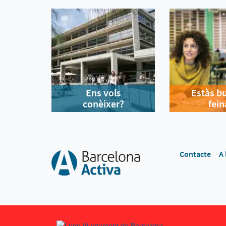
Ens vols
Estàs b
conèixer?
fein
Contacte
A 