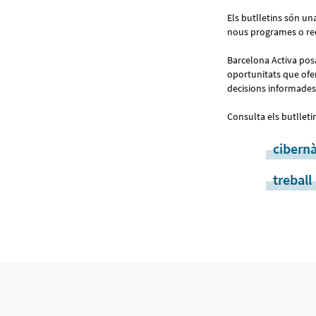
Els butlletins són u
nous programes o re
Barcelona Activa posa 
oportunitats que ofere
decisions informades,
Consulta els butlleti
cibern
treball