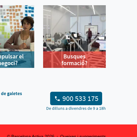
mpulsar el
Busques
negoci?
formació?
a de galetes
900 533 175
De dilluns a divendres de 9 a 18h
© Barcelona Activa
2026
Queixes i suggeriments