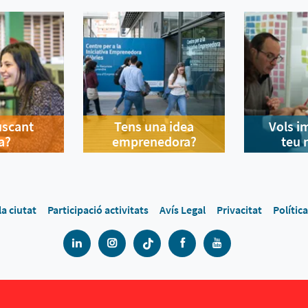
uscant
Tens una idea
Vols i
a?
emprenedora?
teu 
la ciutat
Participació activitats
Avís Legal
Privacitat
Polític