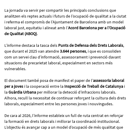
La jornada va servir per compartir les principals conclusions que
analitzen els reptes actuals i futurs de l’ocupació de qualitat a la ciutat
i referma el compromís de l’Ajuntament de Barcelona amb un model
laboral just, equitatiu i alineat amb l’
Acord Barcelona per a l’Ocupació
de Qualitat (ABOQ)
.
L’informe destaca la tasca dels
Punts de Defensa dels Drets Laborals
,
que durant el 2025 van atendre
3.644 persones
, i que es consoliden
com un servei clau d’informació, assessorament i prevenció davant
situacions de precarietat laboral, especialment en sectors més
vulnerables.
El document també posa de manifest el paper de l’
assessoria laboral
per a joves
i la cooperació entre la
Inspecció de Treball de Catalunya
i
la
Guàrdia Urbana
per millorar la detecció d’infraccions laborals.
Alhora, recull la necessitat de continuar reforçant la cultura dels drets
laborals, especialment entre les persones joves i nouvingudes.
De cara al 2026, l’informe estableix un full de ruta centrat en reforçar
la formació en drets laborals i millorar la coordinació institucional.
L’objectiu és avançar cap a un model d’ocupació de més qualitat que