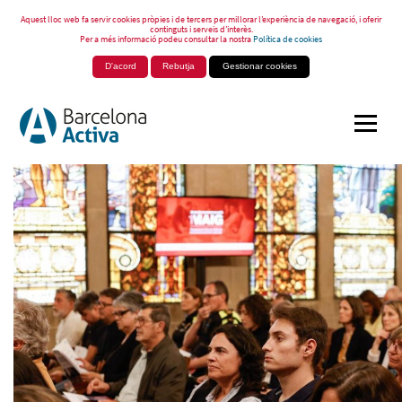
Aquest lloc web fa servir cookies pròpies i de tercers per millorar l’experiència de navegació, i oferir
continguts i serveis d’interès.
Per a més informació podeu consultar la nostra
Política de cookies
D'acord
Rebutja
Gestionar cookies