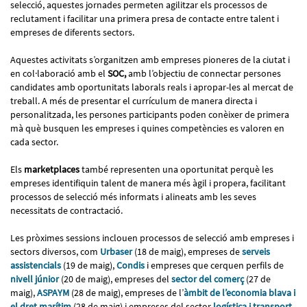
selecció, aquestes jornades permeten agilitzar els processos de
reclutament i facilitar una primera presa de contacte entre talent i
empreses de diferents sectors.
Aquestes activitats s’organitzen amb empreses pioneres de la ciutat i
en col·laboració amb el
SOC,
amb l’objectiu de connectar persones
candidates amb oportunitats laborals reals i apropar-les al mercat de
treball. A més de presentar el currículum de manera directa i
personalitzada, les persones participants poden conèixer de primera
mà què busquen les empreses i quines competències es valoren en
cada sector.
Els
marketplaces
també representen una oportunitat perquè les
empreses identifiquin talent de manera més àgil i propera, facilitant
processos de selecció més informats i alineats amb les seves
necessitats de contractació.
Les pròximes sessions inclouen processos de selecció amb empreses i
sectors diversos, com
Urbaser
(18 de maig), empreses de
serveis
assistencials
(19 de maig),
Condis
i empreses que cerquen perfils de
nivell júnior
(20 de maig), empreses del
sector del comerç
(27 de
maig),
ASPAYM
(28 de maig), empreses de l’
àmbit de l’economia blava i
el dret marítim
(28 de maig) i empreses del sector
logística i transport