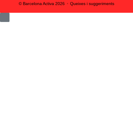
© Barcelona Activa
2026
Queixes i suggeriments