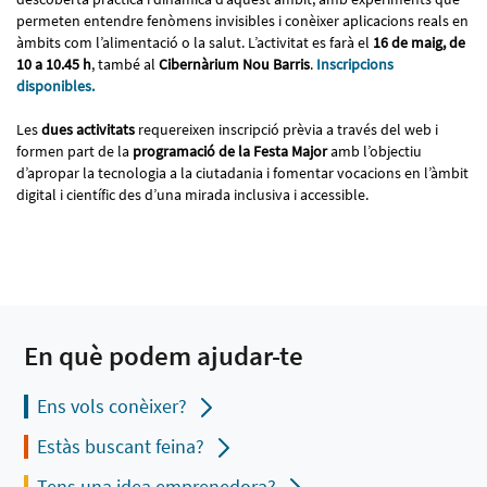
permeten entendre fenòmens invisibles i conèixer aplicacions reals en
àmbits com l’alimentació o la salut. L’activitat es farà el
16 de maig, de
10 a 10.45 h
, també al
Cibernàrium Nou Barris
.
Inscripcions
disponibles.
Les
dues activitats
requereixen inscripció prèvia a través del web i
formen part de la
programació de la Festa Major
amb l’objectiu
d’apropar la tecnologia a la ciutadania i fomentar vocacions en l’àmbit
digital i científic des d’una mirada inclusiva i accessible.
En què podem ajudar-te
Ens vols conèixer?
Estàs buscant feina?
Tens una idea emprenedora?