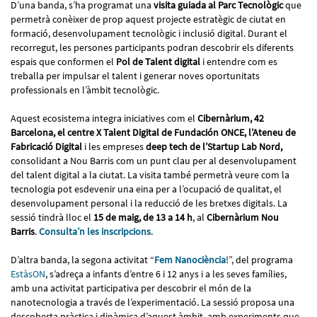
D’una banda, s’ha programat una
visita guiada al Parc Tecnològic
que
permetrà conèixer de prop aquest projecte estratègic de ciutat en
formació, desenvolupament tecnològic i inclusió digital. Durant el
recorregut, les persones participants podran descobrir els diferents
espais que conformen el
Pol de Talent digital
i entendre com es
treballa per impulsar el talent i generar noves oportunitats
professionals en l’àmbit tecnològic.
Aquest ecosistema integra iniciatives com el
Cibernàrium, 42
Barcelona, el centre X Talent Digital de Fundación ONCE, l’Ateneu de
Fabricació Digital
i les empreses
deep tech de l’Startup Lab Nord,
consolidant a Nou Barris com un punt clau per al desenvolupament
del talent digital a la ciutat. La visita també permetrà veure com la
tecnologia pot esdevenir una eina per a l’ocupació de qualitat, el
desenvolupament personal i la reducció de les bretxes digitals. La
sessió tindrà lloc el
15 de maig, de 13 a 14 h
, al
Cibernàrium Nou
Barris
.
Consulta’n les inscripcions
.
D’altra banda, la segona activitat “
Fem Nanociència
!”, del programa
EstàsON
, s’adreça a infants d’entre 6 i 12 anys i a les seves famílies,
amb una activitat participativa per descobrir el món de la
nanotecnologia a través de l’experimentació. La sessió proposa una
descoberta pràctica i dinàmica d’aquest àmbit, amb experiments que