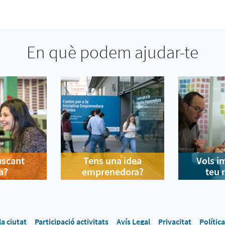
En què podem ajudar-te
uscant
Tens una idea
Vols i
a?
emprenedora?
teu 
la ciutat
Participació activitats
Avís Legal
Privacitat
Polític