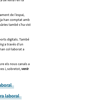
 de feina i en la
ament de l’espai,
all ja han comptat amb
uàries també s’ha vist
orts digitals. També
ing
a través d’un
 han col·laborat a
ure els nous canals a
es i, sobretot,
venir
aboral
ra laboral