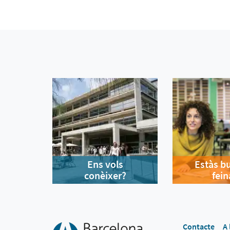
Ens vols
Estàs b
conèixer?
fein
Contacte
A 