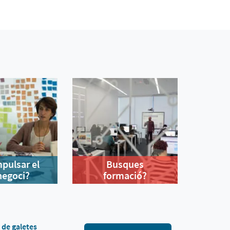
mpulsar el
Busques
negoci?
formació?
a de galetes