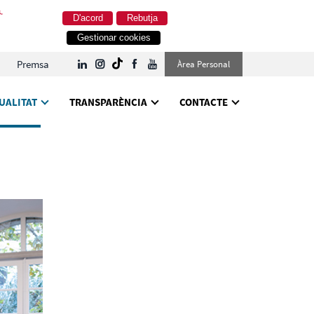
.
D'acord
Rebutja
Gestionar cookies
Premsa
Àrea Personal
UALITAT
TRANSPARÈNCIA
CONTACTE