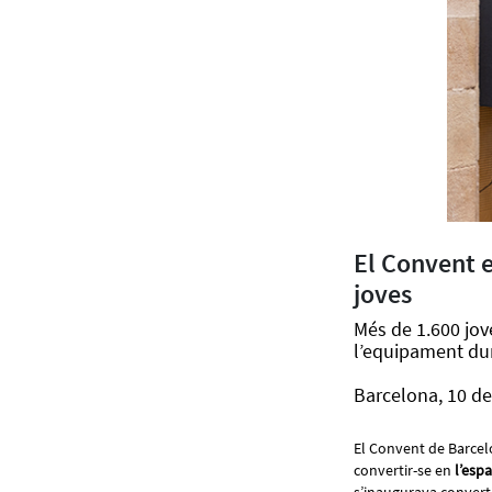
El Convent e
joves
Més de 1.600 jove
l’equipament dur
Barcelona, 10 de
El Convent de Barcelo
convertir-se en
l’espa