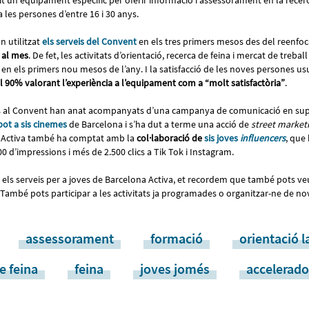
t un equipament específic per oferir informació i assessorament en la recerca
a les persones d’entre 16 i 30 anys.
n utilitzat
els serveis del Convent
en els tres primers mesos des del reenfoc
 al mes
. De fet, les activitats d’orientació, recerca de feina i mercat de treb
en els primers nou mesos de l’any. I la satisfacció de les noves persones us
 90% valorant l’experiència a l’equipament com a “molt satisfactòria”
.
veis al Convent han anat acompanyats d’una campanya de comunicació en sup
pot a sis cinemes
de Barcelona i s’ha dut a terme una acció de
street market
a Activa també ha comptat amb la
col·laboració de
sis joves
influencers
, que
00 d’impressions i més de 2.500 clics a Tik Tok i Instagram.
 els serveis per a joves de Barcelona Activa, et recordem que també pots ve
 També pots participar a les activitats ja programades o organitzar-ne de nov
assessorament
formació
orientació l
e feina
feina
joves jomés
accelerado