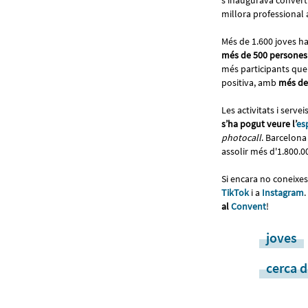
s’inaugurava converti
millora professional 
Més de 1.600 joves ha
més de 500 persones
més participants que 
positiva, amb
més del
Les activitats i ser
s’ha pogut veure l’
es
photocall
. Barcelon
assolir més d'1.800.0
Si encara no coneixes
TikTok
i a
Instagram
.
al
Convent
!
joves
cerca d