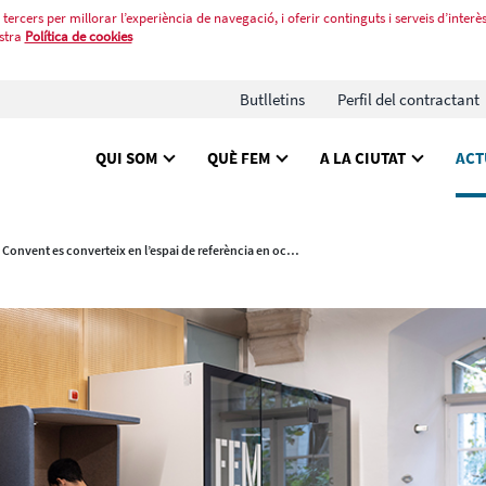
tercers per millorar l’experiència de navegació, i oferir continguts i serveis d’interès
stra
Política de cookies
Butlletins
Perfil del contractant
QUI SOM
QUÈ FEM
A LA CIUTAT
ACT
El Convent es converteix en l’espai de referència en ocupació per a joves