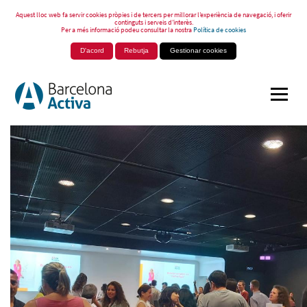
Aquest lloc web fa servir cookies pròpies i de tercers per millorar l’experiència de navegació, i oferir
continguts i serveis d’interès.
Per a més informació podeu consultar la nostra
Política de cookies
D'acord
Rebutja
Gestionar cookies