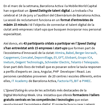
En el marc de la setmana, Barcelona Activa i la Mobile World Capital
han organitzat un
Speed Dating
de talent digital
. La trobada s’ha
celebrat el 14 de juny a l'auditori del Cibernàrium de Barcelona Activa.
La sessió de reclutament funciona en un
format d'entrevistes de
màxim 15 minuts
i té l'objectiu de connectar el talent digital de la
ciutat amb empreses i start-ups que busquen incorporar nou personal
especialitzat.
Així doncs, els
43 participants cridats a participar en l’
Speed Dating
s’han entrevistat amb 15 empreses i
start-ups
que formen part de
l’ecosistema d’innovació de la ciutat:
Atmira
,
Babel
,
Berger-levrault
,
Capgemeni
,
Concatel
,
Deporvillage
,
EY
,
GFT
,
Globant
,
Grupo ICA
,
Inetum
,
Oxigent Technologis
,
Schneider Electric
,
Telanto
i
Telespazio
.
Gran part dels llocs de treball que es posaran sobre la taula responen
a perfils d’experts en Java, Angular, PHP Developer i React. Les
persones candidates provenen de 20 centres i escoles diferents, entre
elles,
IT Academy
de Barcelona Activa,
Factoria F5
,
BIT
o
PIMEC
.
L'
Speed Dating
és una de les activitats més destacades de la
Digital Workshop Week. Una iniciativa que ofereix
formacions i tallers
gratuïts centrats en les competències i tecnologies
que estan
revolucionant l'ecosistema digital. El projecte busca crear i retenir