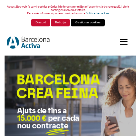
Aquest lloc web fa servir cookies pròpies i de tercers per millorar l’experiència de navegació, i oferir
continguts i serveis d’interès.
Per a més informació podeu consultar la nostra
Política de cookies
D'acord
Rebutja
Gestionar cookies