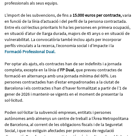
professionals als seus equips.
L’import de les subvencions, de fins a
15.000 euros per contracte,
varia
en funció de la línia d’actuació i del perfil de la persona contractada.
Entre els col·lectius prioritaris hi ha les persones en primera ocupació,
en situació d’atur de llarga durada, majors de 45 anys o en situació de
vulnerabilitat. La convocatòria també inclou ajuts per incorporar
perfils vinculats a la recerca, l’economia social i d’impacte i la
Formació Professional Dual.
Per optar als ajuts, els contractes han de ser indefinits i a jornada
completa, excepte en la línia d’
FP Dual
, que preveu contractes de
formació en alternança amb una jornada mínima del 60%. Les
persones contractades han d’estar empadronades a la ciutat de
Barcelona i els contractes s’han d’haver formalitzat a partir de l’1 de
gener de 2026 i mantenir-se vigents en el moment de presentar la
sol·licitud.
Poden sol·licitar la subvenció empreses, entitats i persones
autònomes amb almenys un centre de treball a l’Àrea Metropolitana
de Barcelona, al corrent de les obligacions fiscals i de la Seguretat
Social, i que no estiguin afectades per processos de regulació