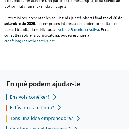
d’ocupació. Per afavorir una participació més àmplia, cada sol·licitant
pot sol·licitar un màxim de cinc ajuts.
El termini per presentar les sol·licituds ja està obert i finalitza el
30 de
setembre de 2026
. Les empreses interessades poden consultar les
bases i tramitar la sol·licitud al
web de Barcelona Activa.
Per a
consultes sobre la convocatòria, podeu escriure a
creafeina@barcelonactiva.cat
.
En què podem ajudar-te
Ens vols conèixer?
Estàs buscant feina?
Tens una idea emprenedora?
Vols impulsar el teu negoci?