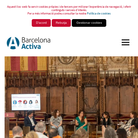
Aquest lloc web fa servir cookies pròpies i de tercers per millorar l’experiència de navegació, i oferir
continguts i serveis d’interès.
Per a més informació podeu consultar la nostra
Política de cookies
D'acord
Rebutja
Gestionar cookies