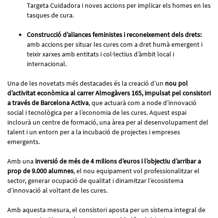
Targeta Cuidadora i noves accions per implicar els homes en les
tasques de cura.
Construcció d’aliances feministes i reconeixement dels drets:
amb accions per situar les cures com a dret humà emergent i
teixir xarxes amb entitats i col·lectius d’àmbit local i
internacional.
Una de les novetats més destacades és la creació d’un
nou pol
d’activitat econòmica al carrer Almogàvers 165, impulsat pel consistori
a través de Barcelona Activa
, que actuarà com a node d’innovació
social i tecnològica per a l’economia de les cures. Aquest espai
inclourà un centre de formació, una àrea per al desenvolupament del
talent i un entorn per a la incubació de projectes i empreses
emergents.
Amb una
inversió de més de 4 milions d’euros i l’objectiu d’arribar a
prop de 9.000 alumnes
, el nou equipament vol professionalitzar el
sector, generar ocupació de qualitat i dinamitzar l’ecosistema
d’innovació al voltant de les cures.
Amb aquesta mesura, el consistori aposta per un sistema integral de