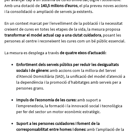
Amb una dotació de
140,5 milions d’euros
, el pla preveu noves accions
i la consolidació o ampliació de serveis ja existents.
En un context marcat per l’envelliment de la població i la necessitat
creixent de cures en totes les etapes de la vida, la mesura proposa
transformar el model actual cap a una ciutat cuidadora
, posant les
persones al centre i reconeixent les cures com un bé públic essencial.
La mesura es desplega a través
de quatre eixos d’actuació:
Enfortiment dels serveis públics per reduir les desigualtats
socials i de gènere:
amb accions com la millora del Servei
d’Atenció Domiciliària (SAD), la unificació del model d’atenció a
la dependència i la promoció d’habitatges amb serveis per a
persones grans.
Impuls de l’economia de les cures:
amb suport a
l’emprenedoria, la formació i la innovació social i tecnològica
per fer del sector un motor econòmic estratègic.
Suport a les persones cuidadores i foment de la
corresponsabilitat entre homes i dones:
amb l’ampliació de la