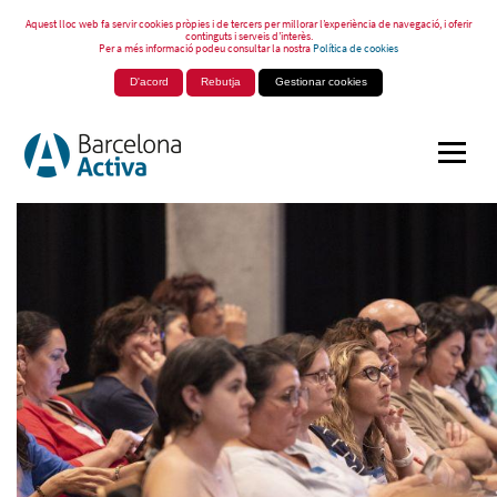
Aquest lloc web fa servir cookies pròpies i de tercers per millorar l’experiència de navegació, i oferir
continguts i serveis d’interès.
Per a més informació podeu consultar la nostra
Política de cookies
D'acord
Rebutja
Gestionar cookies