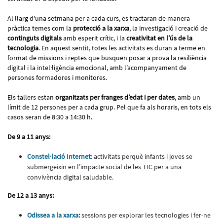
Al llarg d'una setmana per a cada curs, es tractaran de manera
pràctica temes com la
protecció a la xarxa
, la investigació i creació de
continguts digitals
amb esperit crític, i la
creativitat en l’ús de la
tecnologia
. En aquest sentit, totes les activitats es duran a terme en
format de missions i reptes que busquen posar a prova la resiliència
digital i la intel·ligència emocional, amb l’acompanyament de
persones formadores i monitores.
Els tallers estan
organitzats per franges d’edat i per dates
, amb un
límit de 12 persones per a cada grup. Pel que fa als horaris, en tots els
casos seran de 8:30 a 14:30 h.
De 9 a 11 anys:
Constel·lació Internet
: activitats perquè infants i joves se
submergeixin en l'impacte social de les TIC per a una
convivència digital saludable.
De 12 a 13 anys:
Odissea a la xarxa
:
sessions per explorar les tecnologies i fer-ne