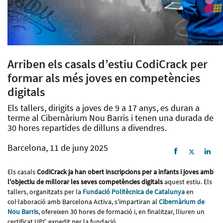
Arriben els casals d’estiu CodiCrack per
formar als més joves en competències
digitals
Els tallers, dirigits a joves de 9 a 17 anys, es duran a
terme al Cibernàrium Nou Barris i tenen una durada de
30 hores repartides de dilluns a divendres.
Barcelona, 11 de juny 2025
Els casals
CodiCrack ja han obert inscripcions per a infants i joves amb
l'objectiu de millorar les seves competències digitals
aquest estiu. Els
tallers, organitzats per la
Fundació Politècnica de Catalunya
en
col·laboració amb Barcelona Activa, s'impartiran al
Cibernàrium de
Nou Barris
, ofereixen 30 hores de formació i, en finalitzar, lliuren un
certificat UPC expedit per la fundació.