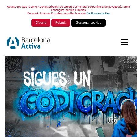
Aquest lloc web fa servir cookies pròpies i de tercers per millorar l’experiència de navegació, i oferir
continguts i serveis d’interès.
Per a més informació podeu consultar la nostra
Política de cookies
D'acord
Rebutja
Gestionar cookies