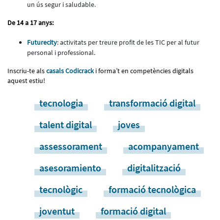
un ús segur i saludable.
De 14 a 17 anys:
Futurecity
: activitats per treure profit de les TIC per al futur
personal i professional.
Inscriu-te als
casals Codicrack
i forma’t en competències digitals
aquest estiu!
tecnologia
transformació digital
talent digital
joves
assessorament
acompanyament
asesoramiento
digitalització
tecnològic
formació tecnològica
joventut
formació digital