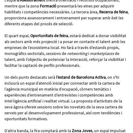
mentre que la zona
Formació
presentarà les eines per adquirir
habilitats i competències necessàries. La tercera àrea,
Recerca de feina
,
proporciona assessorament i entrenament per superar amb èxit les
diferents etapes del procés de selecció.
El quart espai,
Oportunitats de feina
, estará dedicat a donar visibilitat
als sectors amb més projecció i a posar en contacte el talent amb les
empreses de l’ecosistema local. Ho farà a través d’estands propis,
monogràfics sectorials, sessions de
networking
i
marketplaces
de
talent, amb l’objectiu de potenciar la interacció, reforçar la visibilitat i
facilitar la captació de perfils professionals.
Un dels punts destacats serà
l’estand de Barcelona Activa
, on s'hi
inclourà un espai d’atenció inicial per connectar amb la cartera de
l’agència municipal en matèria d’ocupació, còrners temàtics i
experiències d’entrenament d’entrevistes i competències amb
intel·ligència artificial i realitat virtual. La proposta d’activitats de la
seva àgora ofereix sessions sobre les novetats de la seva cartera de
serveis per al desenvolupament professional, així com tendències i
oportunitats formatives.
D’altra banda, la fira comptarà amb la
Zona Joves
, un espai impulsat