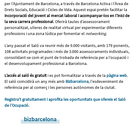
per l’Ajuntament de Barcelona, a través de Barcelona Activa i l’Àrea de
Drets Socials, Educació i Cicles de Vida. Aquest espai pretén facilitar la
incorporació del jovent al mercat laboral i acompanyar-los en l’inici de
la seva carrera professional
. Oferirà taules d’assessorament
personalitzat, ulleres de realitat virtual per experimentar diferents
professions i una zona lúdica per fomentar el
networking
.
L’any passat el Saló va reunir més de 9.000 visitants, amb 179 ponents,
108 activitats programades i més de 3.000 assessoraments individuals,
consolidant-se com el punt de trobada de referència per a l’ocupació i
el desenvolupament professional a Barcelona.
L’accés al saló és gratuït
i es pot formalitzar a través de la
pàgina web
.
El saló coincidirà un any més amb
Bizbarcelona
, l'esdeveniment de
referència per al comerç i les persones autònomes de la ciutat.
Registra’t gratuïtament i aprofita les oportunitats que ofereix el Saló
de l’Ocupació.
bizbarcelona