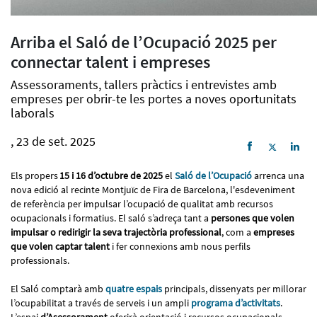
Arriba el Saló de l’Ocupació 2025 per
connectar talent i empreses
Assessoraments, tallers pràctics i entrevistes amb
empreses per obrir-te les portes a noves oportunitats
laborals
, 23 de set. 2025
Els propers
15 i 16 d’octubre de 2025
el
Saló de l’Ocupació
arrenca una
nova edició al recinte Montjuïc de Fira de Barcelona, l'esdeveniment
de referència per impulsar l’ocupació de qualitat amb recursos
ocupacionals i formatius. El saló s’adreça tant a
persones que volen
impulsar o redirigir la seva trajectòria professional
, com a
empreses
que volen captar talent
i fer connexions amb nous perfils
professionals.
El Saló comptarà amb
quatre espais
principals, dissenyats per millorar
l’ocupabilitat a través de serveis i un ampli
programa d’activitats
.
L’espai
d’Asessorament
oferirà orientació i recursos ocupacionals,