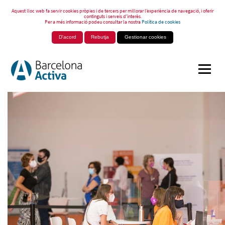
Aquest lloc web fa servir cookies pròpies i de tercers per millorar l’experiència de navegació, i oferir
continguts i serveis d’interès.
Per a més informació podeu consultar la nostra
Política de cookies
D'acord
Rebutja
Gestionar cookies