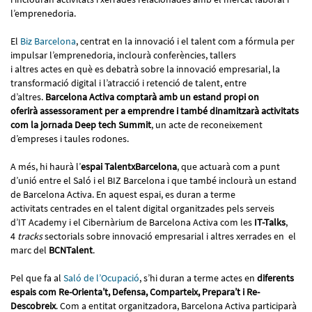
l’emprenedoria.
El
Biz Barcelona
, centrat en la innovació i el talent com a fórmula per
impulsar l’emprenedoria, inclourà conferències, tallers
i altres actes en què es debatrà sobre la innovació empresarial, la
transformació digital i l’atracció i retenció de talent, entre
d’altres.
Barcelona Activa comptarà amb un estand propi on
oferirà assessorament per a emprendre i també dinamitzarà activitats
com la jornada Deep tech Summit
, un acte de reconeixement
d’empreses i taules rodones.
A més, hi haurà l’
espai TalentxBarcelona
, que actuarà com a punt
d’unió entre el Saló i el BIZ Barcelona i que també inclourà un estand
de Barcelona Activa. En aquest espai, es duran a terme
activitats centrades en el talent digital organitzades pels serveis
d’IT Academy i el Cibernàrium de Barcelona Activa com les
IT-Talks
,
4
tracks
sectorials sobre innovació empresarial i altres xerrades en el
marc del
BCNTalent
.
Pel que fa al
Saló de l’Ocupació
, s’hi duran a terme actes en
diferents
espais com Re-Orienta’t, Defensa, Comparteix, Prepara’t i Re-
Descobreix
. Com a entitat organitzadora, Barcelona Activa participarà