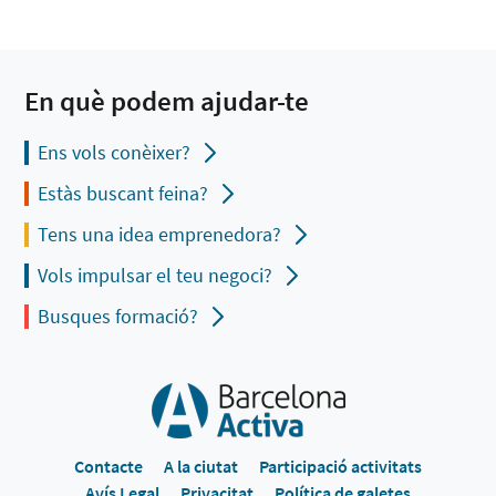
En què podem ajudar-te
Ens vols conèixer?
Estàs buscant feina?
Tens una idea emprenedora?
Vols impulsar el teu negoci?
Busques formació?
Contacte
A la ciutat
Participació activitats
Avís Legal
Privacitat
Política de galetes