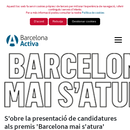
Aquest lloc web fa servir cookies pròpies i de tercers per millorar l’experiència de navegació, i oferir
continguts i serveis d’interès.
Per a més informació podeu consultar la nostra
Política de cookies
D'acord
Rebutja
Gestionar cookies
S'obre la presentació de candidatures
als premis 'Barcelona mai s'atura'