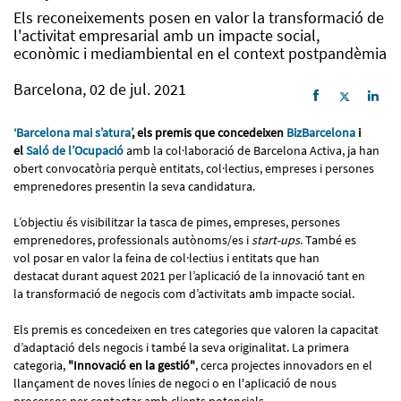
Els reconeixements posen en valor la transformació de
l'activitat empresarial amb un impacte social,
econòmic i mediambiental en el context postpandèmia
Barcelona, 02 de jul. 2021
‘Barcelona mai s’atura’
, els premis que concedeixen
BizBarcelona
i
el
Saló de l’Ocupació
amb la col·laboració de Barcelona Activa, ja han
obert convocatòria perquè entitats, col·lectius, empreses i persones
emprenedores presentin la seva candidatura.
L’objectiu és visibilitzar la tasca de pimes, empreses, persones
emprenedores, professionals autònoms/es i
start-ups
. També es
vol posar en valor la feina de col·lectius i entitats que han
destacat durant aquest 2021 per l’aplicació de la innovació tant en
la transformació de negocis com d’activitats amb impacte social.
Els premis es concedeixen en tres categories que valoren la capacitat
d’adaptació dels negocis i també la seva originalitat. La primera
categoria,
"Innovació en la gestió"
, cerca projectes innovadors en el
llançament de noves línies de negoci o en l'aplicació de nous
processos per contactar amb clients potencials.