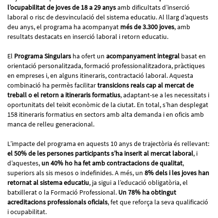
l’ocupabilitat de joves de 18 a 29 anys
amb dificultats d’inserció
laboral o risc de desvinculació del sistema educatiu. Al llarg d’aquests
deu anys, el programa ha acompanyat
més de 3.300 joves
, amb
resultats destacats en inserció laboral i retorn educatiu.
El
Programa Singulars
ha ofert un
acompanyament integral
basat en
orientació personalitzada, formació professionalitzadora, pràctiques
en empreses i, en alguns itineraris, contractació laboral. Aquesta
combinació ha permès facilitar
transicions reals cap al mercat de
treball o el retorn a itineraris formatius
, adaptant-se a les necessitats i
oportunitats del teixit econòmic de la ciutat. En total, s’han desplegat
158 itineraris formatius en sectors amb alta demanda i en oficis amb
manca de relleu generacional.
L’impacte del programa en aquests 10 anys de trajectòria és rellevant:
el 50% de les persones participants s’ha inserit al mercat laboral
, i
d’aquestes,
un 40% ho ha fet amb contractacions de qualitat
,
superiors als sis mesos o indefinides. A més, un
8% dels i les joves han
retornat al sistema educatiu
, ja sigui a l’educació obligatòria, el
batxillerat o la Formació Professional.
Un 78% ha obtingut
acreditacions professionals oficials
, fet que reforça la seva qualificació
i ocupabilitat.