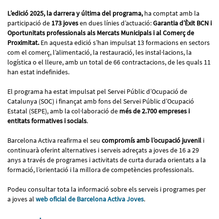
L’edició 2025, la darrera y última del programa,
ha comptat amb la
participació de
173 joves
en dues línies d’actuació:
Garantia d’Èxit BCN i
Oportunitats professionals als Mercats Municipals i al Comerç de
Proximitat.
En aquesta edició s’han impulsat 13 formacions en sectors
com el comerç, l’alimentació, la restauració, les instal·lacions, la
logística o el lleure, amb un total de 66 contractacions, de les quals 11
han estat indefinides.
El programa ha estat impulsat pel Servei Públic d’Ocupació de
Catalunya (SOC) i finançat amb fons del Servei Públic d’Ocupació
Estatal (SEPE), amb la col·laboració de
més de 2.700 empreses i
entitats formatives i socials
.
Barcelona Activa reafirma el seu
compromís amb l’ocupació juvenil
i
continuarà oferint alternatives i serveis adreçats a joves de 16 a 29
anys a través de programes i activitats de curta durada orientats a la
formació, l’orientació i la millora de competències professionals.
Podeu consultar tota la informació sobre els serveis i programes per
a joves al
web oficial de Barcelona Activa Joves
.