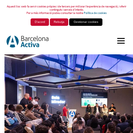
Aquest lloc web fa servir cookies pròpies i de tercers per millorar l’experiència de navegació, i oferir
continguts i serveis d’interès.
Per a més informació podeu consultar la nostra
Política de cookies
D'acord
Rebutja
Gestionar cookies