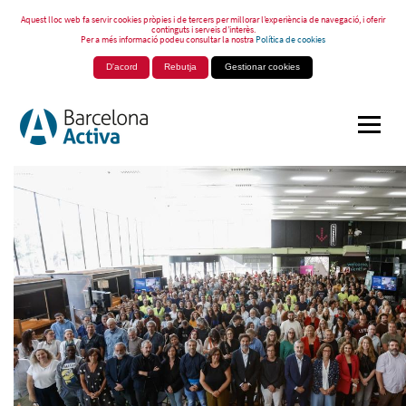
Aquest lloc web fa servir cookies pròpies i de tercers per millorar l’experiència de navegació, i oferir
continguts i serveis d’interès.
Per a més informació podeu consultar la nostra
Política de cookies
D'acord
Rebutja
Gestionar cookies