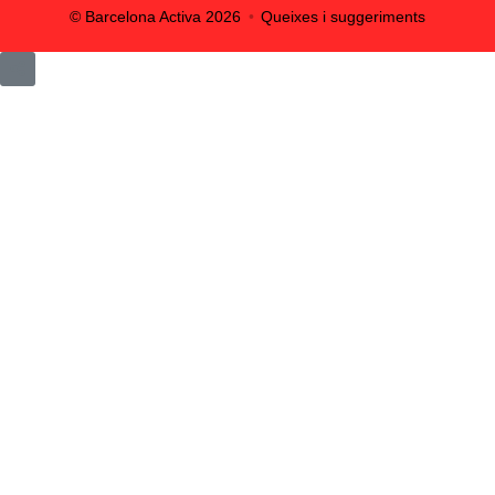
© Barcelona Activa
2026
Queixes i suggeriments