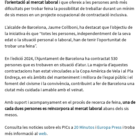
l’orientació al mercat laboral
i que ofereix a les persones amb més
dificultats per trobar feina la possibilitat de treballar durant un mínim
de sis mesos en un projecte ocupacional de contractació inclusiva.
L’alcalde de Barcelona, Jaume Collboni, ha destacat que l’objectiu de
la iniciativa és que “totes les persones, independentment de la seva
edat o la situació personal o laboral, han de tenir l’oportunitat de
trobar una feina”.
En l’edició 2024, l’Ajuntament de Barcelona ha contractat 530
persones que es trobaven en situació d’atur. La majoria d’aquestes
contractacions han estat vinculades a la Copa Amèrica de Vela i al Pla
Endreça, en els àmbits del manteniment i millora de l’espai públic i el
foment del civisme i la convivència, contribuint a fer de Barcelona una
ciutat més cuidada i amable amb el veïnat.
Amb suport i acompanyament en el procés de recerca de feina,
una de
cada dues persones es reincorpora al mercat laboral
abans dels sis
mesos.
Consulta les noticies sobre els PICs a
20 Minutos
i
Europa Press
i troba
més informació al
web
.