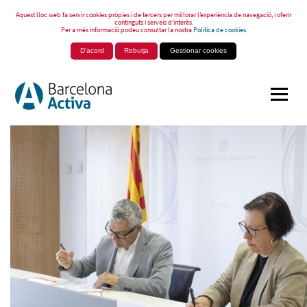
Aquest lloc web fa servir cookies pròpies i de tercers per millorar l’experiència de navegació, i oferir
continguts i serveis d’interès.
Per a més informació podeu consultar la nostra
Política de cookies
D'acord
Rebutja
Gestionar cookies