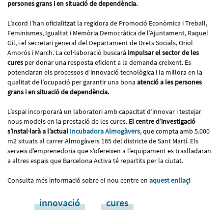
persones grans i en situació de dependència.
L’acord l’han oficialitzat la regidora de Promoció Econòmica i Treball,
Feminismes, Igualtat i Memòria Democràtica de l’Ajuntament, Raquel
Gil, i el secretari general del Departament de Drets Socials, Oriol
Amorós i March. La col·laboració buscarà
impulsar el sector de les
cures
per donar una resposta eficient a la demanda creixent. Es
potenciaran els processos d’innovació tecnològica i la millora en la
qualitat de l’ocupació per garantir una bona
atenció a les persones
grans i en situació de dependència.
L’espai incorporarà un laboratori amb capacitat d’innovar i testejar
nous models en la prestació de les cures.
El centre d’investigació
s’instal·larà a l’actual
Incubadora Almogàvers
, que compta amb 5.000
m2 situats al carrer Almogàvers 165 del districte de Sant Martí. Els
serveis d’emprenedoria que s’ofereixen a l’equipament es traslladaran
a altres espais que Barcelona Activa té repartits per la ciutat.
Consulta més informació sobre el nou centre en
aquest enllaç
!
innovació
cures