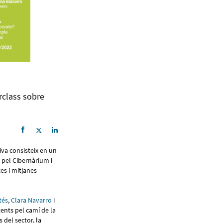
rclass sobre
tiva consisteix en un
 pel Cibernàrium i
ites i mitjanes
tés
,
Clara Navarro
i
tents pel camí de la
 del sector, la