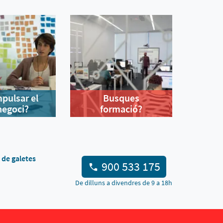
mpulsar el
Busques
negoci?
formació?
a de galetes
900 533 175
De dilluns a divendres de 9 a 18h