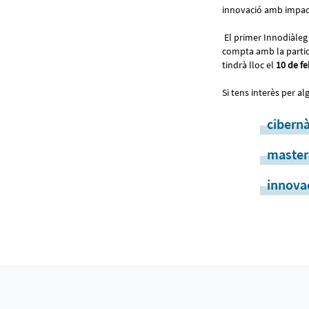
innovació amb impacte
El primer Innodiàleg e
compta amb la partic
tindrà lloc el
10 de fe
Si tens interès per a
cibern
master
innova