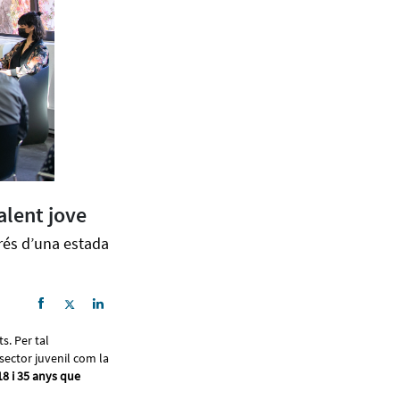
alent jove
rés d’una estada
s. Per tal
sector juvenil com la
18 i 35 anys que