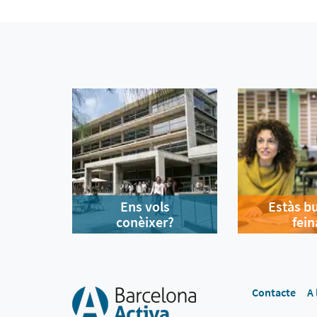
Ens vols
Estàs b
conèixer?
fein
Contacte
A 