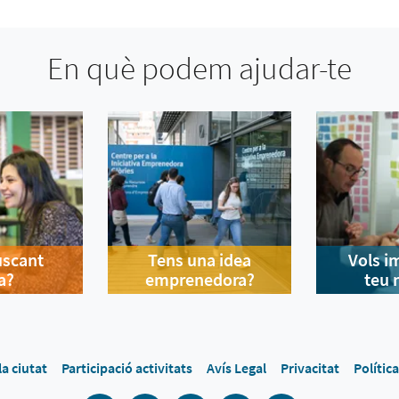
En què podem ajudar-te
uscant
Tens una idea
Vols i
a?
emprenedora?
teu 
la ciutat
Participació activitats
Avís Legal
Privacitat
Polític