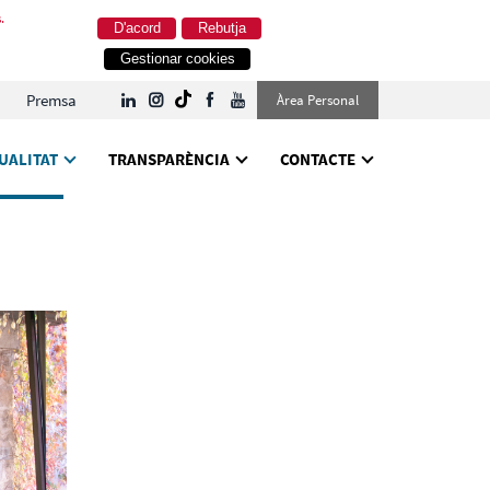
.
D'acord
Rebutja
Gestionar cookies
Premsa
Àrea Personal
UALITAT
TRANSPARÈNCIA
CONTACTE