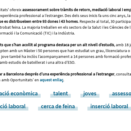
tats' ofereix
assessorament sobre tràmits de retorn, mediació laboral i e
periència professional a l’estranger. Des dels seus inicis fa uns cinc anys, la 
ue es distribueixen entre 93 dones i 43 homes
. Respecte al total, 30 particip
trobat feina. La majoria treballen en els sectors de la Salut i les Ciències de l
rmació i la Comunicació (TIC) i la Indústria.
nts que s’han acollit al programa
destaca per un alt nivell d’estudis
, amb 18 
pten amb un Màster i 50 persones que han estudiat un grau, llicenciatura o
t jove també ha inclòs l’acompanyament a 14 persones amb formació profe
amb estudis de batxillerat i una altra d’ESO.
rnar a Barcelona després d’una experiència professional a l’estranger
, consulta
n amb Oportunitats’ en
aquest enllaç
.
vació econòmica
talent
joves
assess
ció laboral
cerca de feina
inserció laboral