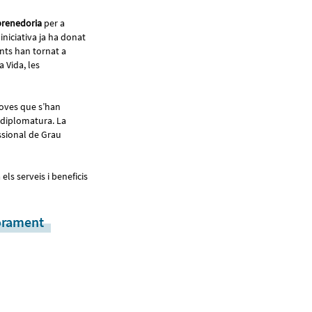
mprenedoria
per a
iniciativa ja ha donat
ants han tornat a
a Vida, les
joves que s’han
 diplomatura. La
ssional de Grau
 els serveis i beneficis
orament