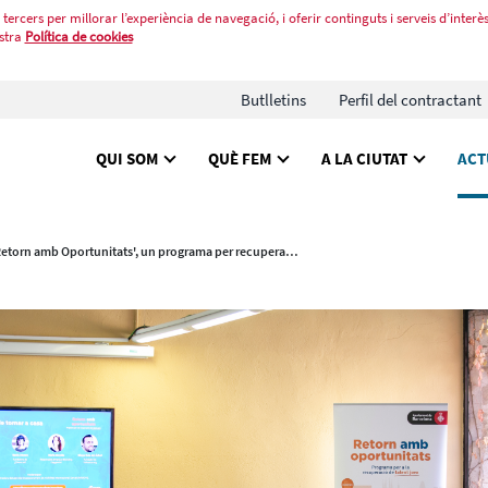
tercers per millorar l’experiència de navegació, i oferir continguts i serveis d’interès
stra
Política de cookies
Butlletins
Perfil del contractant
QUI SOM
QUÈ FEM
A LA CIUTAT
ACT
'Retorn amb Oportunitats', un programa per recuperar talent jove