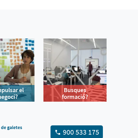
mpulsar el
Busques
negoci?
formació?
a de galetes
900 533 175