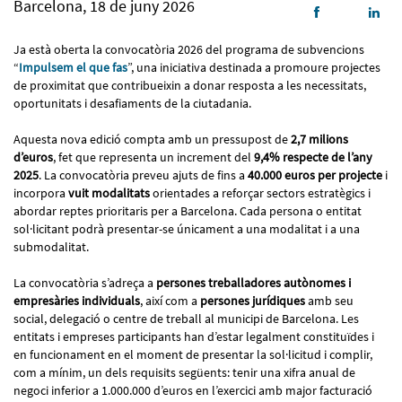
Barcelona, 18 de juny 2026
Ja està oberta la convocatòria 2026 del programa de subvencions
“
Impulsem el que fas
”, una iniciativa destinada a promoure projectes
de proximitat que contribueixin a donar resposta a les necessitats,
oportunitats i desafiaments de la ciutadania.
Aquesta nova edició compta amb un pressupost de
2,7 milions
d’euros
, fet que representa un increment del
9,4% respecte de l’any
2025
. La convocatòria preveu ajuts de fins a
40.000 euros per projecte
i
incorpora
vuit modalitats
orientades a reforçar sectors estratègics i
abordar reptes prioritaris per a Barcelona. Cada persona o entitat
sol·licitant podrà presentar-se únicament a una modalitat i a una
submodalitat.
La convocatòria s’adreça a
persones treballadores autònomes i
empresàries individuals
, així com a
persones jurídiques
amb seu
social, delegació o centre de treball al municipi de Barcelona. Les
entitats i empreses participants han d’estar legalment constituïdes i
en funcionament en el moment de presentar la sol·licitud i complir,
com a mínim, un dels requisits següents: tenir una xifra anual de
negoci inferior a 1.000.000 d’euros en l’exercici amb major facturació