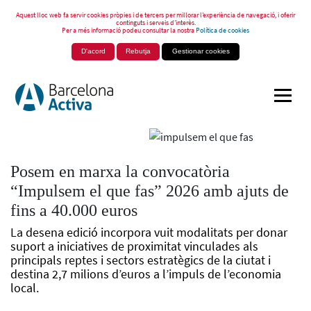
Aquest lloc web fa servir cookies pròpies i de tercers per millorar l’experiència de navegació, i oferir
continguts i serveis d’interès.
Per a més informació podeu consultar la nostra
Política de cookies
D'acord
Rebutja
Gestionar cookies
Posem en marxa la convocatòria
“Impulsem el que fas” 2026 amb ajuts de
fins a 40.000 euros
La desena edició incorpora vuit modalitats per donar
suport a iniciatives de proximitat vinculades als
principals reptes i sectors estratègics de la ciutat i
destina 2,7 milions d’euros a l’impuls de l’economia
local.