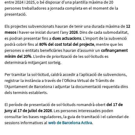
entre 2024 i 2025, o bé disposar d’una plantilla màxima de 20
persones treballadores a jornada completa en el moment de la
presentació.
Els projectes subvencionats hauran de tenir una durada màxima de
12
mesos
i haver-se iniciat durant l’any
2026
. Dins de cada submodalitat,
es podran presentar fins a
dues actuacions
. L’import de la subvenció
podrà cobrir fins al
80% del cost total del projecte
, mentre que les
persones o entitats beneficiàries hauran d’assumir un
cofinançament
mínim del 20%
. L’ordre de priorització de les sol·licituds es
determinarà mitjançant sorteig.
Per tramitar la sol·licitud, caldrà accedir a l’aplicació de subvencions,
registrar la instància a través de l’Oficina Virtual de Tràmits de
l’Ajuntament de Barcelona i adjuntar la documentació requerida dins
dels terminis establerts.
El període de presentació de sol·licituds romandrà obert
del 17 de
juny al 17 de juliol de 2026
. Les persones interessades poden
consultar les bases reguladores, la guia de tramitació i el calendari de
sessions informatives al
web de Barcelona Activa
.