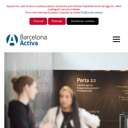
Aquest lloc web fa servir cookies pròpies i de tercers per millorar l’experiència de navegació, i oferir
continguts i serveis d’interès.
Per a més informació podeu consultar la nostra
Política de cookies
D'acord
Rebutja
Gestionar cookies