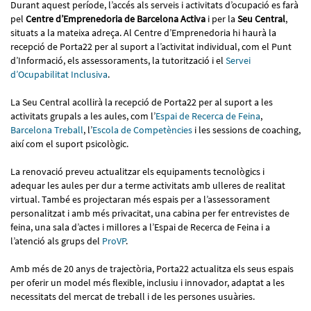
Durant aquest període, l’accés als serveis i activitats d’ocupació es farà
pel
Centre d’Emprenedoria de Barcelona Activa
i per la
Seu Central
,
situats a la mateixa adreça. Al Centre d’Emprenedoria hi haurà la
recepció de Porta22 per al suport a l’activitat individual, com el Punt
d’Informació, els assessoraments, la tutorització i el
Servei
d’Ocupabilitat Inclusiva
.
La Seu Central acollirà la recepció de Porta22 per al suport a les
activitats grupals a les aules, com l’
Espai de Recerca de Feina
,
Barcelona Treball
, l’
Escola de Competències
i les sessions de coaching,
així com el suport psicològic.
La renovació preveu actualitzar els equipaments tecnològics i
adequar les aules per dur a terme activitats amb ulleres de realitat
virtual. També es projectaran més espais per a l’assessorament
personalitzat i amb més privacitat, una cabina per fer entrevistes de
feina, una sala d’actes i millores a l’Espai de Recerca de Feina i a
l’atenció als grups del
ProVP
.
Amb més de 20 anys de trajectòria, Porta22 actualitza els seus espais
per oferir un model més flexible, inclusiu i innovador, adaptat a les
necessitats del mercat de treball i de les persones usuàries.