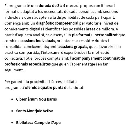
El programa té una
durada de 3 a 4 mesos
i proposa un itinerari
formatiu adaptat a les necessitats de cada persona, amb sessions
individuals que s’adapten a la disponibilitat de cada participant.
Comença amb un
diagnòstic competencial
per valorar el nivell de
coneixements digitals i identificar les possibles àrees de millora. A
partir d’aquesta anàlisi, es dissenya un
pla formatiu personalitzat
que
combina
sessions individuals
, orientades a resoldre dubtes i
consolidar coneixements; amb
sessions grupals
, que afavoreixen la
pràctica compartida, l’intercanvi d’experiències i la motivació
col·lectiva. Tot el procés compta amb
l’acompanyament continuat de
professionals especialistes
que guien l’aprenentatge i en fan
seguiment.
Per garantir la proximitat i l’accessibilitat, el
programa
s’ofereix a quatre punts
de la ciutat:
Cibernàrium Nou Barris
Sants-Montjuïc Activa
Biblioteca Camp de l’Arpa