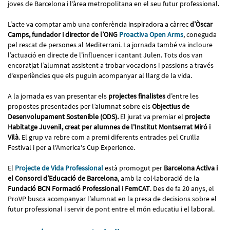
joves de Barcelona i l’àrea metropolitana en el seu futur professional.
L’acte va comptar amb una conferència inspiradora a càrrec
d’Òscar
Camps, fundador i director de l’ONG
Proactiva Open Arms
, coneguda
pel rescat de persones al Mediterrani. La jornada també va incloure
l’actuació en directe de l’influencer i cantant Julen. Tots dos van
encoratjat l’alumnat assistent a trobar vocacions i passions a través
d’experiències que els puguin acompanyar al llarg de la vida.
A la jornada es van presentar els
projectes finalistes
d’entre les
propostes presentades per l’alumnat sobre els
Objectius de
Desenvolupament Sostenible (ODS).
El jurat va premiar el
projecte
Habitatge Juvenil, creat per alumnes de l'Institut Montserrat Miró i
Vilà
. El grup va rebre com a premi diferents entrades pel Cruïlla
Festival i per a l'America's Cup Experience.
El
Projecte de Vida Professional
està promogut per
Barcelona Activa i
el Consorci d’Educació de Barcelona
, amb la col·laboració de la
Fundació BCN Formació Professional i FemCAT
. Des de fa 20 anys, el
ProVP busca acompanyar l’alumnat en la presa de decisions sobre el
futur professional i servir de pont entre el món educatiu i el laboral.