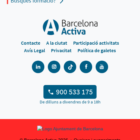
Busques formació?
Contacte
A la ciutat
Participació activitats
Avís Legal
Privacitat
Política de galetes
900 533 175
De dilluns a divendres de 9 a 18h
© Barcelona Activa
2026
Queixes i suggeriments