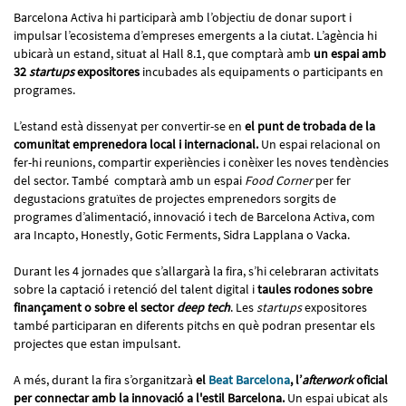
Barcelona Activa hi participarà amb l’objectiu de donar suport i
impulsar l’ecosistema d’empreses emergents a la ciutat. L’agència hi
ubicarà un estand, situat al Hall 8.1, que comptarà amb
un espai amb
32
startups
expositores
incubades als equipaments o participants en
programes.
L’estand està dissenyat per convertir-se en
el punt de trobada de la
comunitat emprenedora local i internacional.
Un espai relacional on
fer-hi reunions, compartir experiències i conèixer les noves tendències
del sector. També comptarà amb un espai
Food Corner
per fer
degustacions gratuïtes de projectes emprenedors sorgits de
programes d’alimentació, innovació i tech de Barcelona Activa, com
ara Incapto, Honestly, Gotic Ferments, Sidra Lapplana o Vacka.
Durant les 4 jornades que s’allargarà la fira, s’hi celebraran activitats
sobre la captació i retenció del talent digital i
taules rodones sobre
finançament o sobre el sector
deep tech
. Les
startups
expositores
també participaran en diferents pitchs en què podran presentar els
projectes que estan impulsant.
A més, durant la fira s’organitzarà
el
Beat Barcelona
, l’
afterwork
oficial
per connectar amb la innovació a l'estil Barcelona.
Un espai ubicat als