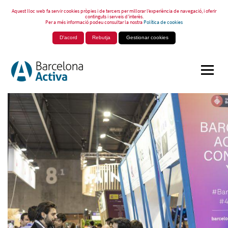
Aquest lloc web fa servir cookies pròpies i de tercers per millorar l’experiència de navegació, i oferir
continguts i serveis d’interès.
Per a més informació podeu consultar la nostra
Política de cookies
D'acord
Rebutja
Gestionar cookies