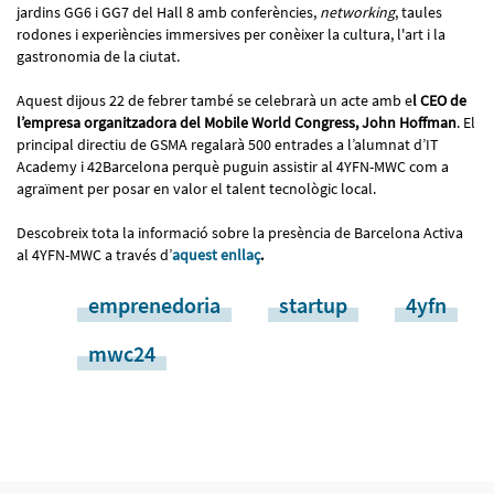
jardins GG6 i GG7 del Hall 8 amb conferències,
networking
, taules
rodones i experiències immersives per conèixer la cultura, l'art i la
gastronomia de la ciutat.
Aquest dijous 22 de febrer també se celebrarà un acte amb e
l CEO de
l’empresa organitzadora del Mobile World Congress, John Hoffman
. El
principal directiu de GSMA regalarà 500 entrades a l’alumnat d’IT
Academy i 42Barcelona perquè puguin assistir al 4YFN-MWC com a
agraïment per posar en valor el talent tecnològic local.
Descobreix tota la informació sobre la presència de Barcelona Activa
al 4YFN-MWC a través d’
aquest enllaç
.
emprenedoria
startup
4yfn
mwc24