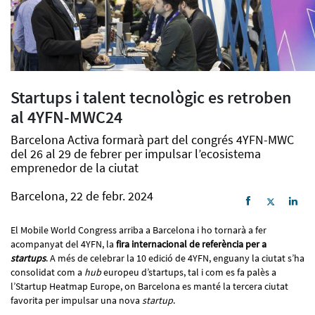
Startups i talent tecnològic es retroben
al 4YFN-MWC24
Barcelona Activa formarà part del congrés 4YFN-MWC
del 26 al 29 de febrer per impulsar l’ecosistema
emprenedor de la ciutat
Barcelona, 22 de febr. 2024
El Mobile World Congress arriba a Barcelona i ho tornarà a fer
acompanyat del 4YFN, la
fira internacional de referència per a
startups
. A més de celebrar la 10 edició de 4YFN, enguany la ciutat s’ha
consolidat com a
hub
europeu d’startups, tal i com es fa palès a
l’Startup Heatmap Europe, on Barcelona es manté la tercera ciutat
favorita per impulsar una nova
startup
.