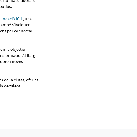
portunitats laborals
ibutius.
Fundació ICIL
, una
 També s’inclouen
ment per connectar
com a objectiu
ansformació. Al llarg
e obren noves
s de la ciutat, oferint
da de talent.