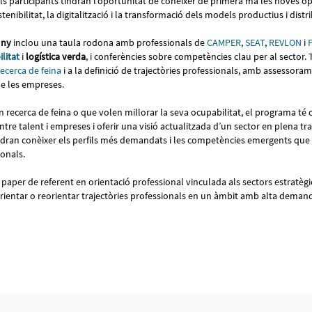
Els participants tindran l’oportunitat de conèixer de primera mà les noves o
enibilitat, la digitalització i la transformació dels models productius i distr
uny
inclou una taula rodona amb professionals de
CAMPER
,
SEAT
,
REVLON
i
ilitat
i
logística verda
, i conferències sobre competències clau per al sector.
recerca de feina
i a la definició de trajectòries professionals, amb assessora
de les empreses.
 recerca de feina o que volen millorar la seva ocupabilitat, el programa té 
entre talent i empreses i oferir una visió actualitzada d’un sector en plena tr
podran conèixer els perfils més demandats i les competències emergents qu
ionals.
el paper de referent en orientació professional vinculada als sectors estratègic
rientar o reorientar trajectòries professionals en un àmbit amb alta deman