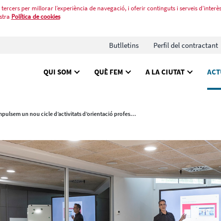
tercers per millorar l’experiència de navegació, i oferir continguts i serveis d’interès
stra
Política de cookies
Butlletins
Perfil del contractant
QUI SOM
QUÈ FEM
A LA CIUTAT
ACT
Impulsem un nou cicle d’activitats d’orientació professional al sector de la logística