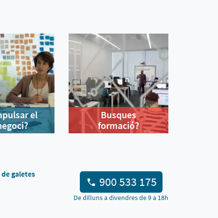
mpulsar el
Busques
negoci?
formació?
a de galetes
900 533 175
De dilluns a divendres de 9 a 18h