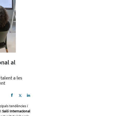
nal al
talent a les
ent
cipals tendències i
el
Saló Internacional