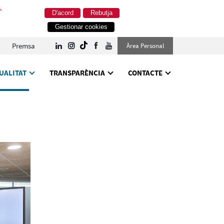
.
D'acord
Rebutja
Gestionar cookies
Premsa
Àrea Personal
UALITAT
TRANSPARÈNCIA
CONTACTE