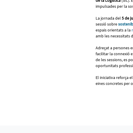
de la Logística
(SIL). 
impulsades per la sost
La jornada del
5 de j
sessió sobre
sostenib
espais orientats a la
amb les necessitats 
Adreçat a persones en
facilitar la connexió 
de les sessions, es 
oportunitats profess
El iniciativa reforça 
eines concretes per o