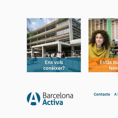
Ens vols
Estàs b
conèixer?
fein
Contacte
A 