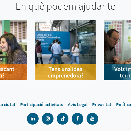
En què podem ajudar-te
uscant
Tens una idea
Vols i
a?
emprenedora?
teu 
la ciutat
Participació activitats
Avís Legal
Privacitat
Polític