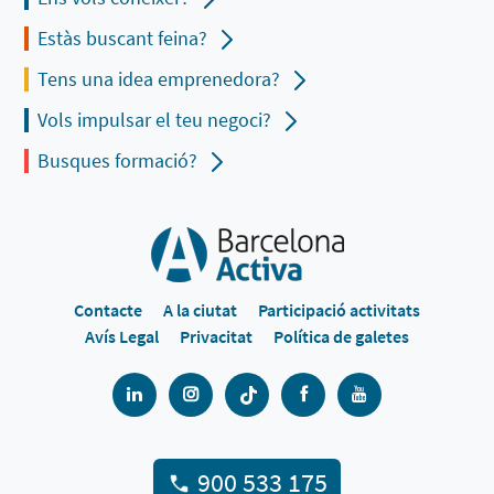
Estàs buscant feina?
Tens una idea emprenedora?
Vols impulsar el teu negoci?
Busques formació?
Contacte
A la ciutat
Participació activitats
Avís Legal
Privacitat
Política de galetes
900 533 175