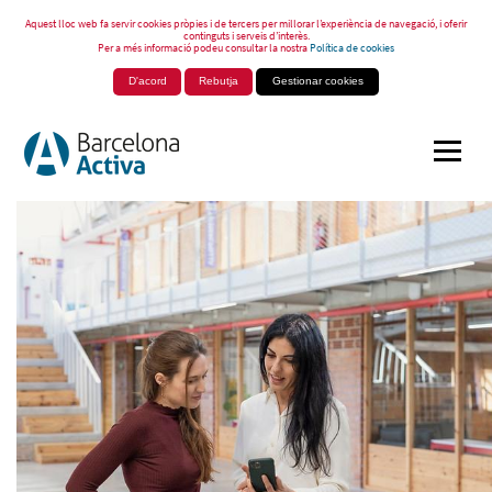
Aquest lloc web fa servir cookies pròpies i de tercers per millorar l’experiència de navegació, i oferir
continguts i serveis d’interès.
Per a més informació podeu consultar la nostra
Política de cookies
D'acord
Rebutja
Gestionar cookies