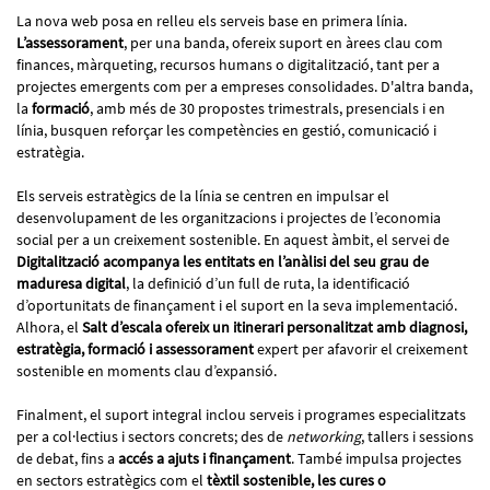
La nova web posa en relleu els serveis base en primera línia.
L’assessorament
, per una banda, ofereix suport en àrees clau com
finances, màrqueting, recursos humans o digitalització, tant per a
projectes emergents com per a empreses consolidades. D'altra banda,
la
formació
, amb més de 30 propostes trimestrals, presencials i en
línia, busquen reforçar les competències en gestió, comunicació i
estratègia.
Els serveis estratègics de la línia se centren en impulsar el
desenvolupament de les organitzacions i projectes de l’economia
social per a un creixement sostenible. En aquest àmbit, el servei de
Digitalització acompanya les entitats en l’anàlisi del seu grau de
maduresa digital
, la definició d’un full de ruta, la identificació
d’oportunitats de finançament i el suport en la seva implementació.
Alhora, el
Salt d’escala ofereix un itinerari personalitzat amb diagnosi,
estratègia, formació i assessorament
expert per afavorir el creixement
sostenible en moments clau d’expansió.
Finalment, el suport integral inclou serveis i programes especialitzats
per a col·lectius i sectors concrets; des de
networking
, tallers i sessions
de debat, fins a
accés a ajuts i finançament
. També impulsa projectes
en sectors estratègics com el
tèxtil sostenible, les cures o