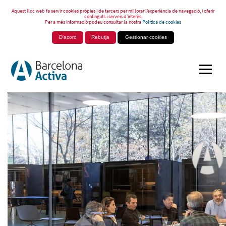
Aquest lloc web fa servir cookies pròpies i de tercers per millorar l’experiència de navegació, i oferir
continguts i serveis d’interès.
Per a més informació podeu consultar la nostra
Política de cookies
D'acord
Rebutja
Gestionar cookies