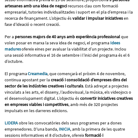
artesanes amb una idea de negoci
recursos clau com formació
empresarial, tutories individualitzades i suport en el pla d’empresa i la
recerca de finançament. L’objectiu és
validar i impulsar iniciatives
en
fase d’ideació o recent creació.
Per a
persones majors de 40 anys amb experiència professional
que
volen posar en marxa la seva idea de negoci, el programa
Idees
madures
ofereix eines per avaluar la viabilitat d’un projecte. Inclou
una sessió informativa el 16 de setembre i l’inici del programa és el 6
d’octubre.
El programa
Creamedia
, que començarà el pròxim 4 de novembre,
continua apostant per la
creació i consolidació d’empreses dins del
sector de les indústries creatives i culturals
. Està adreçat a projectes
vinculats a les arts, el disseny, l’audiovisual, la música, els videojocs o
el desenvolupament digital. L’objectiu és
convertir iniciatives creatives
en empreses viables i competitives
, amb més de 320 projectes
impulsats en les darreres edicions.
LIDERA
obre les convocatòries dels seus programes per a dones
emprenedores.
D'una banda,
INICIA
, amb la primera de les quatre
sessions informatives el
8 d’octubre, ofereix
formació i