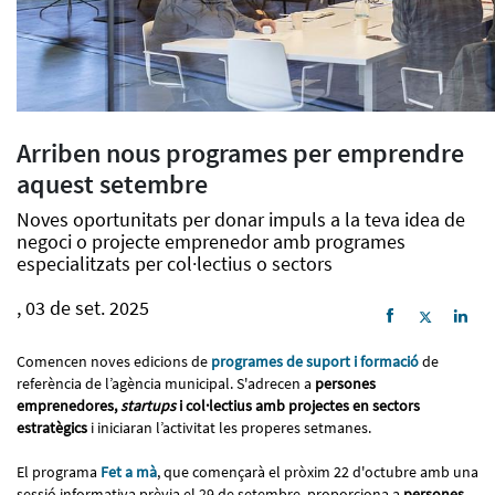
Arriben nous programes per emprendre
aquest setembre
Noves oportunitats per donar impuls a la teva idea de
negoci o projecte emprenedor amb programes
especialitzats per col·lectius o sectors
, 03 de set. 2025
Comencen noves edicions de
programes de suport i formació
de
referència de l’agència municipal. S'adrecen a
persones
emprenedores,
startups
i col·lectius amb projectes en sectors
estratègics
i iniciaran l’activitat les properes setmanes.
El programa
Fet a mà
, que començarà el pròxim 22 d'octubre amb una
sessió informativa prèvia el 29 de setembre, proporciona a
persones