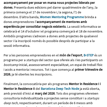
acompanyament per posar en marxa nous projectes liderats per
dones
. Presenta dues edicions pel darrer quadrimestre de l'any, la
primera comença el 17 de novembre i, la segona, l'1 de
desembre. D’altra banda,
Women Mentoring Programme
brinda a
dones emprenedores l'
acompanyament de mentores amb
experiència per consolidar negocis existents
. La sessió informativa se
celebrarà el 14 d'octubre i el programa començarà el 18 de novembre.
Ambdós programes s’adrecen a dones amb projectes de qualsevol
sector i la inscripció només és possible després de participar a la
sessió informativa.
Per a les persones emprenedores en el
món de l'esport
,
B-STEP
és un
programa per a
startups
del sector que ofereix als i les participants un
bootcamp
inicial, assessorament especialitzat, un espai de treball físic
i accés a mentoria i recursos. Tot i que comença al
primer trimestre de
2026
, ja té obertes les inscripcions.
Finalment, la convocatòria per als programes
Mentor in Residence I i
Mentor in Residence II
del
Barcelona Deep Tech Node
ja està oberta,
amb previsió d’inici al
març del 2026
. Tots dos programes ofereixen
consultoria individualitzada a projectes sense constituir i a
startups
deep tech
, respectivament, durant un període de 6 mesos amb