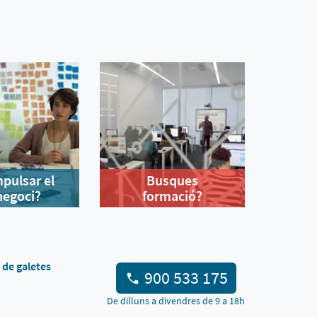
mpulsar el
Busques
negoci?
formació?
a de galetes
900 533 175
De dilluns a divendres de 9 a 18h