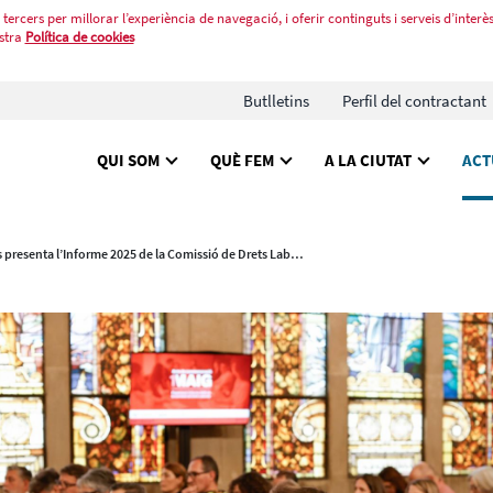
tercers per millorar l’experiència de navegació, i oferir continguts i serveis d’interès
stra
Política de cookies
Butlletins
Perfil del contractant
QUI SOM
QUÈ FEM
A LA CIUTAT
ACT
Es presenta l’Informe 2025 de la Comissió de Drets Laborals de Barcelona sobre ocupació de qualitat i protecció dels drets laborals