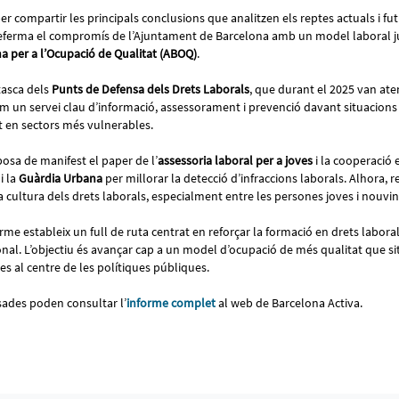
per compartir les principals conclusions que analitzen els reptes actuals i fu
i referma el compromís de l’Ajuntament de Barcelona amb un model laboral jus
a per a l’Ocupació de Qualitat (ABOQ)
.
tasca dels
Punts de Defensa dels Drets Laborals
, que durant el 2025 van at
m un servei clau d’informació, assessorament i prevenció davant situacions 
t en sectors més vulnerables.
sa de manifest el paper de l’
assessoria laboral per a joves
i la cooperació 
i la
Guàrdia Urbana
per millorar la detecció d’infraccions laborals. Alhora, r
a cultura dels drets laborals, especialment entre les persones joves i nouv
orme estableix un full de ruta centrat en reforçar la formació en drets laborals
onal. L’objectiu és avançar cap a un model d’ocupació de més qualitat que sit
s al centre de les polítiques públiques.
sades poden consultar l’
informe complet
al web de Barcelona Activa.