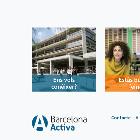
Ens vols
Estàs b
conèixer?
fein
Contacte
A 