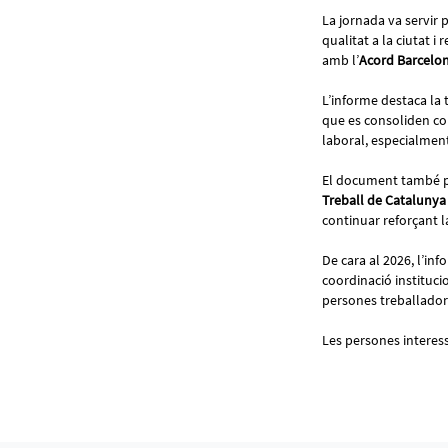
La jornada va servir 
qualitat a la ciutat 
amb l’
Acord Barcelon
L’informe destaca la 
que es consoliden co
laboral, especialmen
El document també po
Treball de Catalunya
continuar reforçant l
De cara al 2026, l’inf
coordinació instituci
persones treballadore
Les persones interes