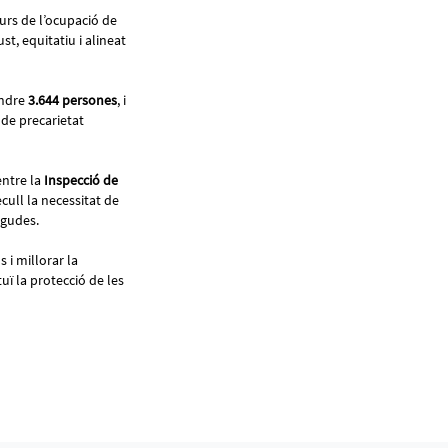
turs de l’ocupació de
t, equitatiu i alineat
endre
3.644 persones
, i
de precarietat
entre la
Inspecció de
ecull la necessitat de
ingudes.
 i millorar la
uï la protecció de les