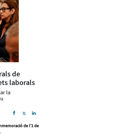
rals de
ets laborals
ar la
iu
mmemoració de l’1 de
s.