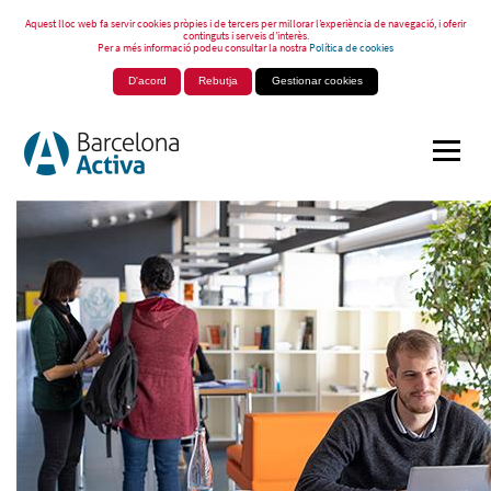
Aquest lloc web fa servir cookies pròpies i de tercers per millorar l’experiència de navegació, i oferir
continguts i serveis d’interès.
Per a més informació podeu consultar la nostra
Política de cookies
D'acord
Rebutja
Gestionar cookies