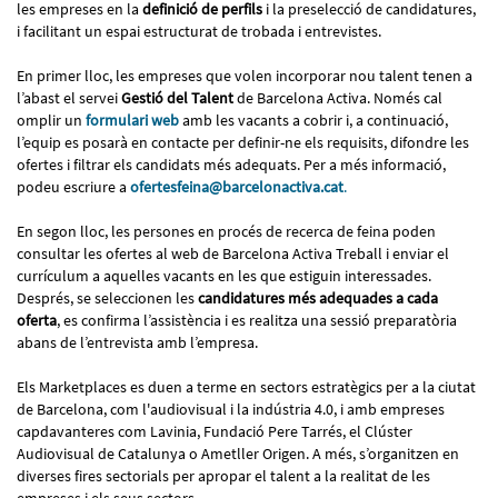
les empreses en la
definició de perfils
i la preselecció de candidatures,
i facilitant un espai estructurat de trobada i entrevistes.
En primer lloc, les empreses que volen incorporar nou talent tenen a
l’abast el servei
Gestió del Talent
de Barcelona Activa. Només cal
omplir un
formulari web
amb les vacants a cobrir i, a continuació,
l’equip es posarà en contacte per definir-ne els requisits, difondre les
ofertes i filtrar els candidats més adequats. Per a més informació,
podeu escriure a
ofertesfeina@barcelonactiva.cat
.
En segon lloc, les persones en procés de recerca de feina poden
consultar les ofertes al web de Barcelona Activa Treball i enviar el
currículum a aquelles vacants en les que estiguin interessades.
Després, se seleccionen les
candidatures més adequades a cada
oferta
, es confirma l’assistència i es realitza una sessió preparatòria
abans de l’entrevista amb l’empresa.
Els Marketplaces es duen a terme en sectors estratègics per a la ciutat
de Barcelona, com l'audiovisual i la indústria 4.0, i amb empreses
capdavanteres com Lavinia, Fundació Pere Tarrés, el Clúster
Audiovisual de Catalunya o Ametller Origen. A més, s’organitzen en
diverses fires sectorials per apropar el talent a la realitat de les
empreses i els seus sectors.