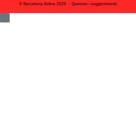
© Barcelona Activa
2026
Queixes i suggeriments