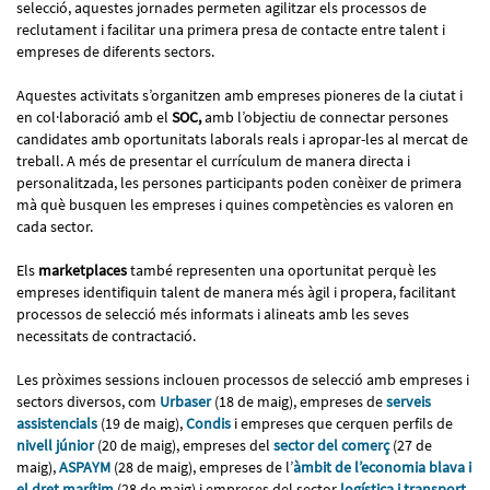
selecció, aquestes jornades permeten agilitzar els processos de
reclutament i facilitar una primera presa de contacte entre talent i
empreses de diferents sectors.
Aquestes activitats s’organitzen amb empreses pioneres de la ciutat i
en col·laboració amb el
SOC,
amb l’objectiu de connectar persones
candidates amb oportunitats laborals reals i apropar-les al mercat de
treball. A més de presentar el currículum de manera directa i
personalitzada, les persones participants poden conèixer de primera
mà què busquen les empreses i quines competències es valoren en
cada sector.
Els
marketplaces
també representen una oportunitat perquè les
empreses identifiquin talent de manera més àgil i propera, facilitant
processos de selecció més informats i alineats amb les seves
necessitats de contractació.
Les pròximes sessions inclouen processos de selecció amb empreses i
sectors diversos, com
Urbaser
(18 de maig), empreses de
serveis
assistencials
(19 de maig),
Condis
i empreses que cerquen perfils de
nivell júnior
(20 de maig), empreses del
sector del comerç
(27 de
maig),
ASPAYM
(28 de maig), empreses de l’
àmbit de l’economia blava i
el dret marítim
(28 de maig) i empreses del sector
logística i transport