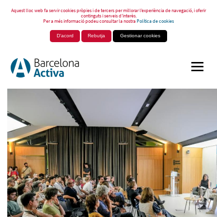
Aquest lloc web fa servir cookies pròpies i de tercers per millorar l’experiència de navegació, i oferir
continguts i serveis d’interès.
Per a més informació podeu consultar la nostra
Política de cookies
D'acord
Rebutja
Gestionar cookies