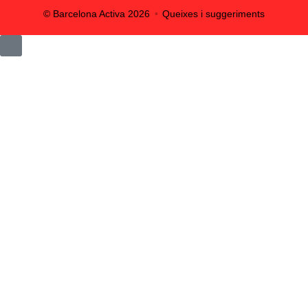
© Barcelona Activa
2026
Queixes i suggeriments