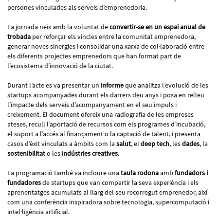
persones vinculades als serveis d’emprenedoria.
La jornada neix amb la voluntat de
convertir-se en un espai anual de
trobada
per reforçar els vincles entre la comunitat emprenedora,
generar noves sinergies i consolidar una xarxa de col·laboració entre
els diferents projectes emprenedors que han format part de
l’ecosistema d’innovació de la ciutat.
Durant l’acte es va presentar un
informe
que analitza l’evolució de les
startups acompanyades durant els darrers deu anys i posa en relleu
l’impacte dels serveis d’acompanyament en el seu impuls i
creixement. El document ofereix una radiografia de les empreses
ateses, recull l’aportació de recursos com els programes d’incubació,
el suport a l’accés al finançament o la captació de talent, i presenta
casos d’èxit vinculats a àmbits com la
salut
, el
deep tech
, les
dades
, la
sostenibilitat
o les
indústries creatives
.
La programació també va incloure una
taula rodona
amb
fundadors i
fundadores
de startups que van compartir la seva experiència i els
aprenentatges acumulats al llarg del seu recorregut emprenedor, així
com una conferència inspiradora sobre tecnologia, supercomputació i
intel·ligència artificial.