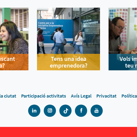
uscant
Tens una idea
Vols i
a?
emprenedora?
teu 
la ciutat
Participació activitats
Avís Legal
Privacitat
Polític