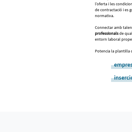
l’oferta i les condici
de contractació i es 
normativa.
Connectar amb talen
professionals
de qual
entorn laboral prope
Potencia la plantilla
empre
inserci