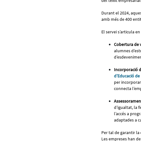
del teixit empresaria
Durant el 2024, aques
amb més de 400 entit
El servei s’articula en
Cobertura de 
alumnes d’estu
d’esdeveniment
Incorporació d
d’Educació de
per incorporar 
connecta l’em
Assessorament
d’igualtat, la 
l’accés a prog
adaptades a ca
Per tal de garantir la
Les empreses han de s