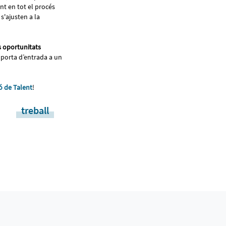
ent en tot el procés
s'ajusten a la
s oportunitats
a porta d’entrada a un
ó de Talent
!
treball