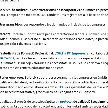
l de Barcelona.
t servei
ha facilitat 973 contractacions i ha incorporat 212 alumnes en pràc
ats i compta amb més de 90.400 candidatures registrades a la base de dad
tres grans blocs
per respondre a les demandes principals de les empreses.
vacants
. S’ofereix suport directe per a contractacions laborals i convenis d
dis superiors. El servei inclou la captació de persones candidates, la preselec
s per cobrir diverses posicions.
’estudiants de Formació Professional.
L’
Oficina FP Empreses
, en col·labora
 Barcelona
, facilita a les empreses tota la informació sobre especialitats for
alumnat d’FP. Un cop valorades les necessitats, la sol·licitud es deriva a l’e
presa amb els centres educatius més adients.
 a les empreses
. S’ofereix suport i assessorament a les empreses en àmbits
fidelització de talent, les bonificacions i la incorporació de col·lectius vulnerab
rames d’ocupació en col·laboració amb el
SOC
i a especialitats de Formació 
da necessitat formativa, gràcies al treball conjunt amb el Consorci.
 qualitat del procés de selecció, s’aplica un
protocol
de validació i seguiment
ol·licitar la publicació de la vacant enviant un formulari amb les seves dade