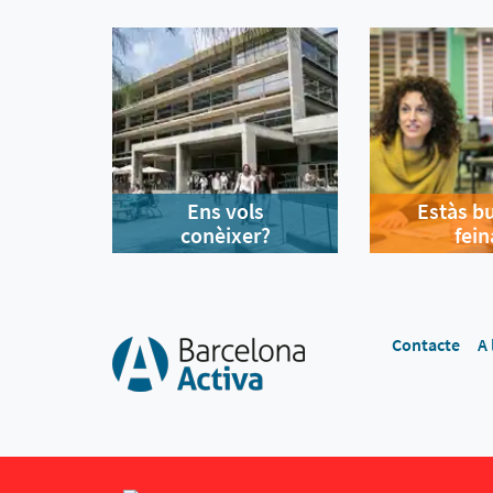
Ens vols
Estàs b
conèixer?
fein
Contacte
A 