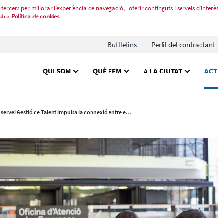
tercers per millorar l’experiència de navegació, i oferir continguts i serveis d’interès
stra
Política de cookies
Butlletins
Perfil del contractant
QUI SOM
QUÈ FEM
A LA CIUTAT
ACT
El servei Gestió de Talent impulsa la connexió entre empreses i professionals a Barcelona