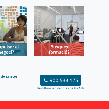
mpulsar el
Busques
negoci?
formació?
a de galetes
900 533 175
De dilluns a divendres de 9 a 18h