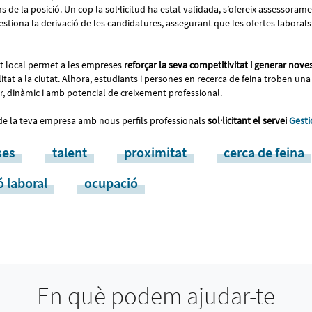
ons de la posició. Un cop la sol·licitud ha estat validada, s’ofereix assessoram
gestiona la derivació de les candidatures, assegurant que les ofertes laborals 
t local permet a les empreses
reforçar la seva competitivitat i generar nove
itat a la ciutat. Alhora, estudiants i persones en recerca de feina troben un
r, dinàmic i amb potencial de creixement professional.
 de la teva empresa amb nous perfils professionals
sol·licitant el servei
Gesti
ses
talent
proximitat
cerca de feina
ó laboral
ocupació
En què podem ajudar-te