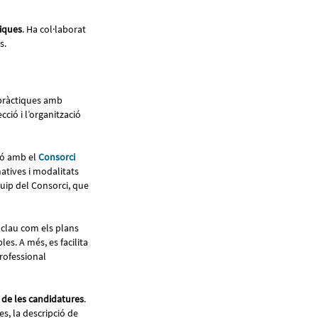
tiques
. Ha col·laborat
es.
e pràctiques amb
ció i l’organització
ció amb el
Consorci
matives i modalitats
quip del Consorci, que
 clau com els plans
les. A més, es facilita
Professional
 de les candidatures
.
s, la descripció de