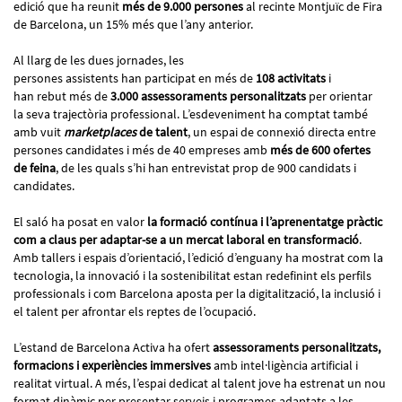
edició que ha reunit
més de 9.000 persones
al recinte Montjuïc de Fira
de Barcelona, un 15% més que l’any anterior.
Al llarg de les dues jornades, les
persones assistents han participat en més de
108 activitats
i
han rebut més de
3.000 assessoraments personalitzats
per orientar
la seva trajectòria professional. L’esdeveniment ha comptat també
amb vuit
marketplaces
de talent
, un espai de connexió directa entre
persones candidates i més de 40 empreses amb
més de 600 ofertes
de feina
, de les quals s’hi han entrevistat prop de 900 candidats i
candidates.
El saló ha posat en valor
la formació contínua i l’aprenentatge pràctic
com a claus per adaptar-se a un mercat laboral en transformació
.
Amb tallers i espais d’orientació, l’edició d’enguany ha mostrat com la
tecnologia, la innovació i la sostenibilitat estan redefinint els perfils
professionals i com Barcelona aposta per la digitalització, la inclusió i
el talent per afrontar els reptes de l’ocupació.
L’estand de Barcelona Activa ha ofert
assessoraments personalitzats,
formacions i experiències immersives
amb intel·ligència artificial i
realitat virtual. A més, l’espai dedicat al talent jove ha estrenat un nou
format dinàmic per presentar serveis i programes adaptats a les