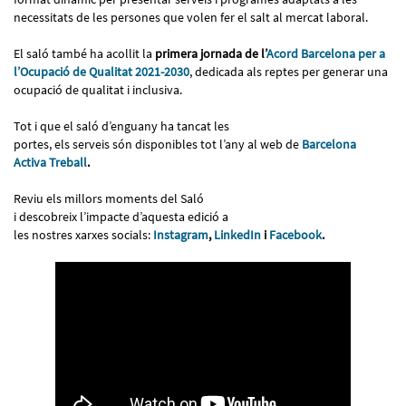
necessitats de les persones que volen fer el salt al mercat laboral.
El saló també ha acollit la
primera jornada de l’
Acord Barcelona per a
l’Ocupació de Qualitat 2021-2030
, dedicada als reptes per generar una
ocupació de qualitat i inclusiva.
Tot i que el saló d’enguany ha tancat les
portes, els serveis són disponibles tot l’any al web de
Barcelona
Activa Treball
.
Reviu els millors moments del Saló
i descobreix l’impacte d’aquesta edició a
les nostres xarxes socials:
Instagram
,
LinkedIn
i
Facebook
.