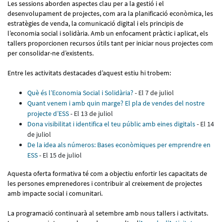
Les sessions aborden aspectes clau per a la gestió i el
desenvolupament de projectes, com ara la planificació econòmica, les
estratègies de venda, la comunicació digital i els principis de
l’economia social i solidària. Amb un enfocament pràctic i aplicat, els
tallers proporcionen recursos útils tant per iniciar nous projectes com
per consolidar-ne d’existents.
Entre les activitats destacades d’aquest estiu hi trobem:
Què és l’Economia Social i Solidària?
- El 7 de juliol
Quant venem i amb quin marge? El pla de vendes del nostre
projecte d’ESS
- El 13 de juliol
Dona visibilitat i identifica el teu públic amb eines digitals
- El 14
de juliol
De la idea als números: Bases econòmiques per emprendre en
ESS
- El 15 de juliol
Aquesta oferta formativa té com a objectiu enfortir les capacitats de
les persones emprenedores i contribuir al creixement de projectes
amb impacte social i comunitari.
La programació continuarà al setembre amb nous tallers i activitats.