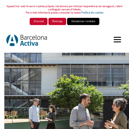
Aquest lloc web fa servir cookies pròpies i de tercers per millorar l’experiència de navegació, i oferir
continguts i serveis d’interès.
Per a més informació podeu consultar la nostra
Política de cookies
D'acord
Rebutja
Gestionar cookies