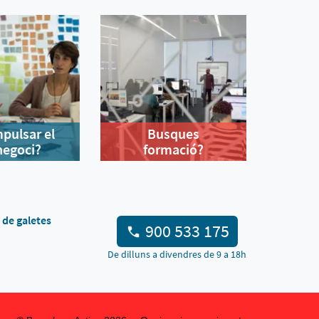
mpulsar el
Busques
negoci?
formació?
a de galetes
900 533 175
De dilluns a divendres de 9 a 18h