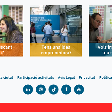
uscant
Tens una idea
Vols i
a?
emprenedora?
teu 
la ciutat
Participació activitats
Avís Legal
Privacitat
Polític