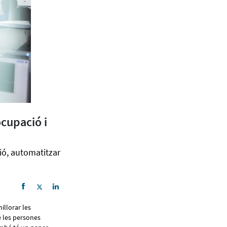
ocupació i
ció, automatitzar
illorar les
de les persones