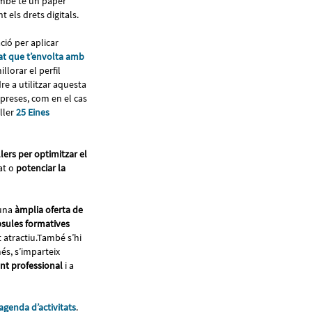
també té un paper
t els drets digitals.
ació per aplicar
at que t’envolta amb
lorar el perfil
re a utilitzar aquesta
preses, com en el cas
ller
25 Eines
lers per optimitzar el
at o
potenciar la
 una
àmplia oferta de
sules formatives
 atractiu.També s’hi
és, s’imparteix
t professional
i a
’agenda d’activitats
.