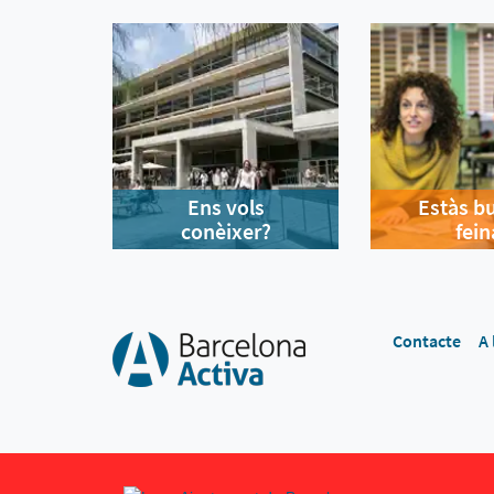
Ens vols
Estàs b
conèixer?
fein
Contacte
A 