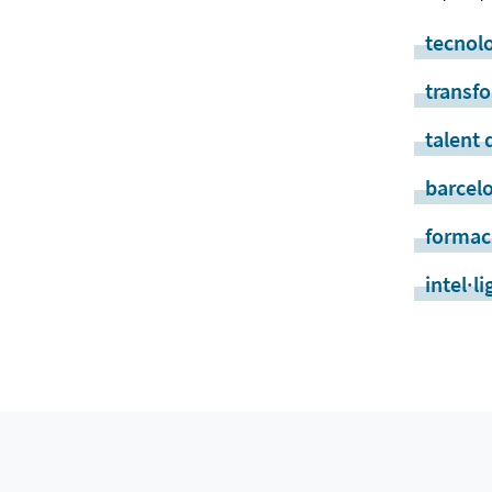
tecnol
transfo
talent 
barcelo
formac
intel·li