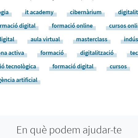
ogia
it academy
cibernàrium
digitali
rmació digital
formació online
cursos onl
digital
aula virtual
masterclass
indús
na activa
formació
digitalització
te
ió tecnològica
formació digital
cursos
gència artificial
En què podem ajudar-te