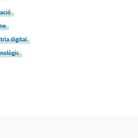
tació
ine
tria digital
cnològic