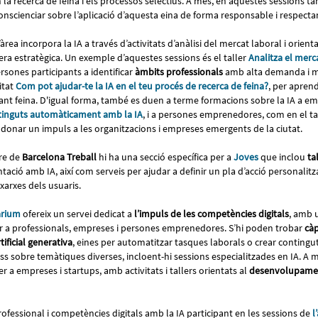
la recerca de feina i els processos selectius. A més, en aquestes sessions 
conscienciar sobre l’aplicació d’aquesta eina de forma responsable i respectan
l’àrea incorpora la IA a través d’activitats d’anàlisi del mercat laboral i orient
ra estratègica. Un exemple d’aquestes sessions és el taller
Analitza el merc
ersones participants a identificar
àmbits professionals
amb alta demanda i mil
itat
Com pot ajudar-te la IA en el teu procés de recerca de feina?
, per aprend
ant feina. D'igual forma, també es duen a terme formacions sobre la IA a em
tinguts automàticament amb la IA
, i a persones emprenedores, com en el ta
r donar un impuls a les organitzacions i empreses emergents de la ciutat.
tre de
Barcelona Treball
hi ha una secció específica per a
Joves
que inclou
tal
ntació amb IA, així com serveis per ajudar a definir un pla d’acció personalitz
 xarxes dels usuaris.
àrium
ofereix un servei dedicat a
l’impuls de les competències digitals
, amb
 a professionals, empreses i persones emprenedores. S’hi poden trobar
càp
tificial generativa
, eines per automatitzar tasques laborals o crear contingut
s sobre temàtiques diverses, incloent-hi sessions especialitzades en IA. A m
r a empreses i startups, amb activitats i tallers orientats al
desenvolupamen
professional i competències digitals amb la IA participant en les sessions de
l