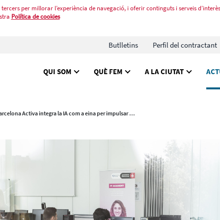
tercers per millorar l’experiència de navegació, i oferir continguts i serveis d’interès
stra
Política de cookies
Butlletins
Perfil del contractant
QUI SOM
QUÈ FEM
A LA CIUTAT
ACT
Barcelona Activa integra la IA com a eina per impulsar l’ocupació i les competències digitals