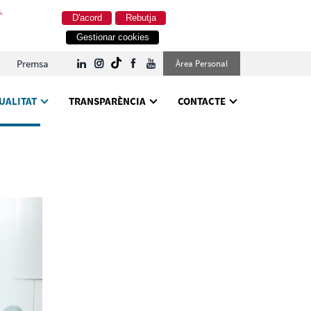
.
D'acord
Rebutja
Gestionar cookies
Premsa
Àrea Personal
UALITAT
TRANSPARÈNCIA
CONTACTE