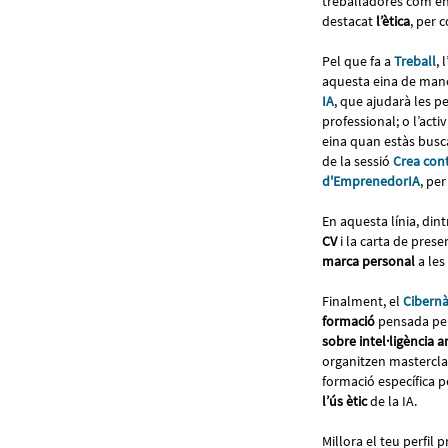
treballadores com en 
destacat
l’ètica
, per 
Pel que fa a
Treball
, 
aquesta eina de mane
IA
, que ajudarà les p
professional; o l’activ
eina quan estàs busc
de la sessió
Crea con
d'EmprenedorIA
, pe
En aquesta línia, din
CV
i la carta de prese
marca personal
a les
Finalment, el
Cibern
formació
pensada per
sobre intel·ligència ar
organitzen masterclas
formació específica pe
l’ús ètic
de la IA.
Millora el teu perfil 