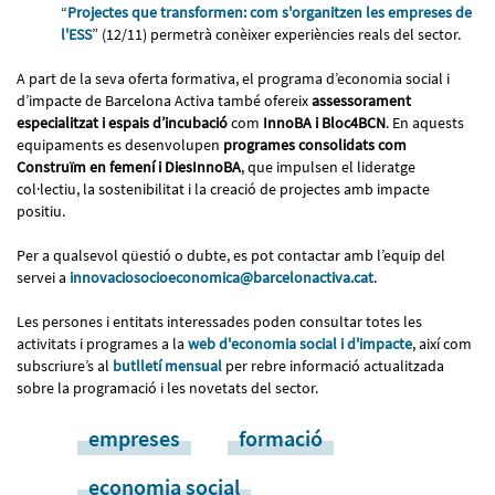
“
Projectes que transformen: com s'organitzen les empreses de
l'ESS
” (12/11) permetrà conèixer experiències reals del sector.
A part de la seva oferta formativa, el programa d’economia social i
d’impacte de Barcelona Activa també ofereix
assessorament
especialitzat i espais d’incubació
com
InnoBA i Bloc4BCN
. En aquests
equipaments es desenvolupen
programes consolidats com
Construïm en femení i DiesInnoBA
, que impulsen el lideratge
col·lectiu, la sostenibilitat i la creació de projectes amb impacte
positiu.
Per a qualsevol qüestió o dubte, es pot contactar amb l’equip del
servei a
innovaciosocioeconomica@barcelonactiva.cat
.
Les persones i entitats interessades poden consultar totes les
activitats i programes a la
web d'economia social i d'impacte
, així com
subscriure’s al
butlletí mensual
per rebre informació actualitzada
sobre la programació i les novetats del sector.
empreses
formació
economia social