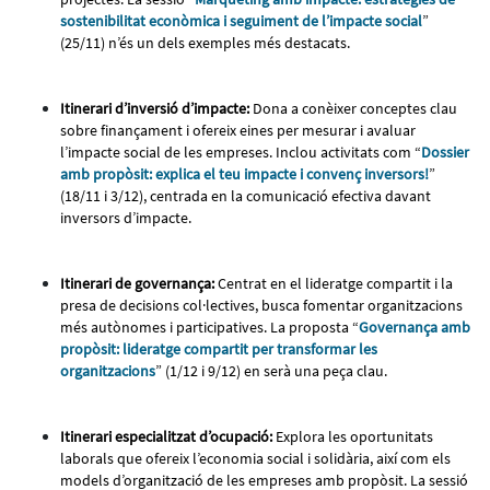
sostenibilitat econòmica i seguiment de l’impacte social
”
(25/11) n’és un dels exemples més destacats.
Itinerari d’inversió d’impacte:
Dona a conèixer conceptes clau
sobre finançament i ofereix eines per mesurar i avaluar
l’impacte social de les empreses. Inclou activitats com “
Dossier
amb propòsit: explica el teu impacte i convenç inversors!
”
(18/11 i 3/12), centrada en la comunicació efectiva davant
inversors d’impacte.
Itinerari de governança:
Centrat en el lideratge compartit i la
presa de decisions col·lectives, busca fomentar organitzacions
més autònomes i participatives. La proposta “
Governança amb
propòsit: lideratge compartit per transformar les
organitzacions
” (1/12 i 9/12) en serà una peça clau.
Itinerari especialitzat d’ocupació:
Explora les oportunitats
laborals que ofereix l’economia social i solidària, així com els
models d’organització de les empreses amb propòsit. La sessió