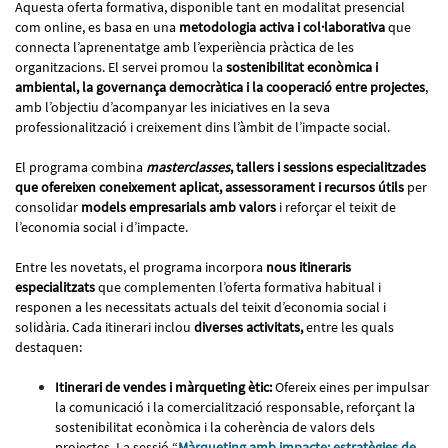
Aquesta oferta formativa, disponible tant en modalitat presencial
com online, es basa en una
metodologia activa i col·laborativa
que
connecta l’aprenentatge amb l’experiència pràctica de les
organitzacions. El servei promou la
sostenibilitat econòmica i
ambiental, la governança democràtica i la cooperació entre projectes
,
amb l’objectiu d’acompanyar les iniciatives en la seva
professionalització i creixement dins l’àmbit de l’impacte social.
El programa combina
masterclasses
, tallers i sessions especialitzades
que ofereixen coneixement aplicat, assessorament i recursos útils
per
consolidar
models empresarials amb valors
i reforçar el teixit de
l’economia social i d’impacte.
Entre les novetats, el programa incorpora
nous itineraris
especialitzats
que complementen l’oferta formativa habitual i
responen a les necessitats actuals del teixit d’economia social i
solidària. Cada itinerari inclou
diverses activitats,
entre les quals
destaquen:
Itinerari de vendes i màrqueting ètic:
Ofereix eines per impulsar
la comunicació i la comercialització responsable, reforçant la
sostenibilitat econòmica i la coherència de valors dels
projectes. La sessió “
Màrqueting amb impacte: estratègies de