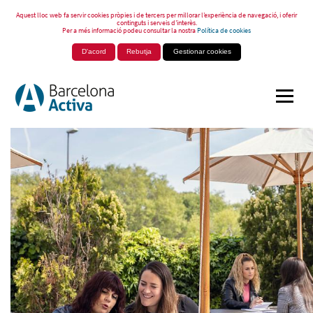
Aquest lloc web fa servir cookies pròpies i de tercers per millorar l’experiència de navegació, i oferir
continguts i serveis d’interès.
Per a més informació podeu consultar la nostra
Política de cookies
D'acord
Rebutja
Gestionar cookies