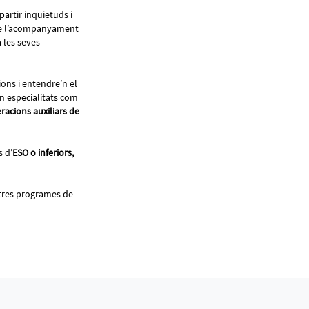
rtir inquietuds i
é de l’acompanyament
a les seves
ions i entendre’n el
n especialitats com
racions auxiliars de
s d’
ESO o inferiors,
ltres programes de