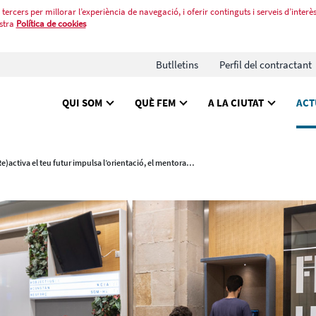
tercers per millorar l’experiència de navegació, i oferir continguts i serveis d’interès
stra
Política de cookies
Butlletins
Perfil del contractant
QUI SOM
QUÈ FEM
A LA CIUTAT
ACT
(Re)activa el teu futur impulsa l’orientació, el mentoratge i la formació per a joves