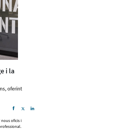
e i la
s, oferint
nous oficis i
 professional.