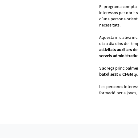
El programa compta a
interessos per obrir-
d’una persona orientad
necessitats.
Aquesta iniciativa in
dia a dia dins de l’
activitats auxiliars 
serveis administratiu
S’adreça principalmen
batxillerat
o
CFGM
qu
Les persones interes
formació per a joves