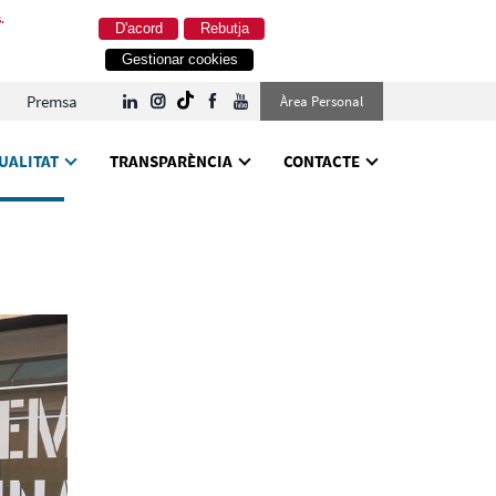
.
D'acord
Rebutja
Gestionar cookies
Premsa
Àrea Personal
UALITAT
TRANSPARÈNCIA
CONTACTE