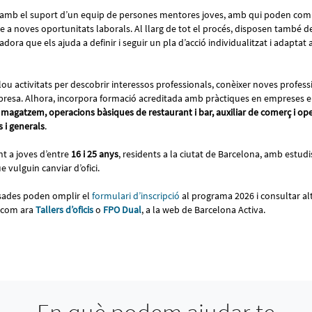
mb el suport d’un equip de persones mentores joves, amb qui poden compa
se a noves oportunitats laborals. Al llarg de tot el procés, disposen tamb
ora que els ajuda a definir i seguir un pla d’acció individualitzat i adaptat 
clou activitats per descobrir interessos professionals, conèixer noves profess
empresa. Alhora, incorpora formació acreditada amb pràctiques en empreses e
de magatzem, operacions bàsiques de restaurant i bar, auxiliar de comerç i ope
s i generals
.
t a joves d’entre
16 i 25 anys
, residents a la ciutat de Barcelona, amb estudi
e vulguin canviar d’ofici.
sades poden omplir el
formulari d’inscripció
al programa 2026 i consultar a
, com ara
Tallers d’oficis
o
FPO Dual
, a la web de Barcelona Activa.