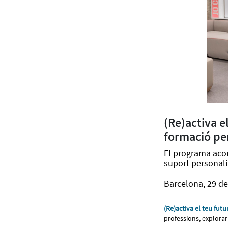
(Re)activa e
formació per
El programa acom
suport personali
Barcelona, 29 d
(Re)activa el teu futu
professions, explorar 