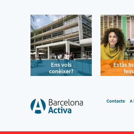
Ens vols
Estàs b
conèixer?
fein
Contacte
A 