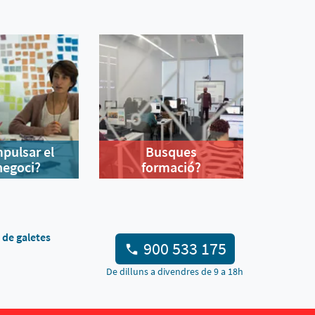
mpulsar el
Busques
negoci?
formació?
a de galetes
900 533 175
De dilluns a divendres de 9 a 18h