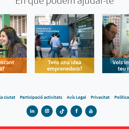
En què podem ajudar-te
uscant
Tens una idea
Vols i
a?
emprenedora?
teu 
la ciutat
Participació activitats
Avís Legal
Privacitat
Polític